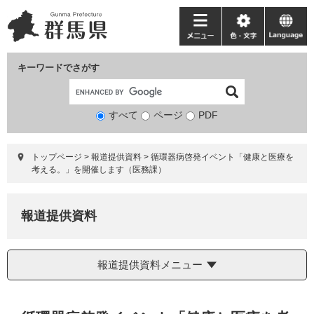
ペ
メ
ー
ニ
メ
色・
language
ジ
ュ
ニ
文
の
ー
ュ
字
キーワードでさがす
先
を
ー
頭
飛
で
ば
すべて
ページ
検
PDF
す。
し
索
て
対
本
トップページ
>
報道提供資料
>
循環器病啓発イベント「健康と医療を
象
文
考える。」を開催します（医務課）
へ
報道提供資料
報道提供資料メニュー
本