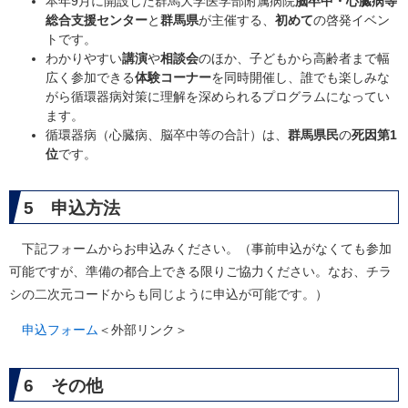
本年9月に開設した群馬大学医学部附属病院
脳卒中・心臓病等
総合支援センター
と
群馬県
が主催する、
初めて
の啓発イベン
トです。​
わかりやすい
講演
や
相談会
のほか、子どもから高齢者まで幅
広く参加できる
体験コーナー
を同時開催し、誰でも楽しみな
がら循環器病対策に理解を深められるプログラムになってい
ます。
循環器病（心臓病、脳卒中等の合計）は、
群馬県民
の
死因第1
位
です。
5 申込方法
下記フォームからお申込みください。（事前申込がなくても参加
可能ですが、準備の都合上できる限りご協力ください。なお、チラ
シの二次元コードからも同じように申込が可能です。）
申込フォーム
＜外部リンク＞
6 その他