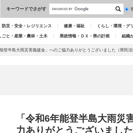
本文へ
キーワードでさがす
検
索
対
防災・安全・レジリエンス
健康・福祉
くらし・環境・グ
象
しごと・産業・農林・土木
県政情報・ＤＸ・県の計画
組織
年能登半島大雨災害義援金」へのご協力ありがとうございました（県民活
本
文
「令和6年能登半島大雨災
力ありがとうございました