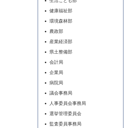
生活こども部
健康福祉部
環境森林部
農政部
産業経済部
県土整備部
会計局
企業局
病院局
議会事務局
人事委員会事務局
選挙管理委員会
監査委員事務局