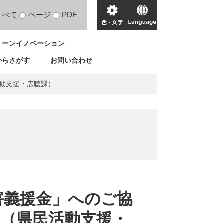
すべて
ページ
PDF
色・
language
文
リーンイノベーション
字
からさがす
お問い合わせ
動支援・広聴課）
害義援金」へのご協
（県民活動支援・