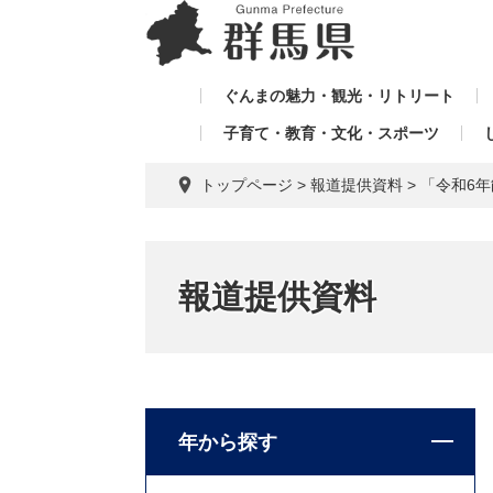
ペ
メ
メ
ー
ニ
ニ
ジ
ュ
ュ
の
ー
ぐんまの魅力・観光・リトリート
ー
先
を
子育て・教育・文化・スポーツ
を
頭
飛
飛
で
ば
トップページ
>
報道提供資料
>
「令和6
す。
し
ば
て
し
本
て
文
報道提供資料
へ
年から探す