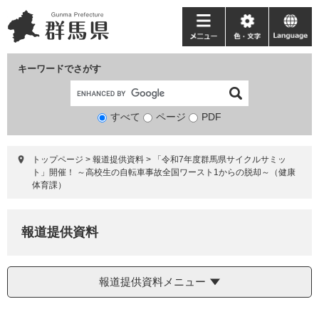
ペ
メ
ー
ニ
メ
色・
language
ジ
ュ
ニ
文
の
ー
ュ
字
キーワードでさがす
先
を
ー
頭
飛
で
ば
すべて
ページ
検
PDF
す。
し
索
て
対
本
トップページ
>
報道提供資料
>
「令和7年度群馬県サイクルサミッ
象
文
ト」開催！ ～高校生の自転車事故全国ワースト1からの脱却～（健康
へ
体育課）
報道提供資料
報道提供資料メニュー