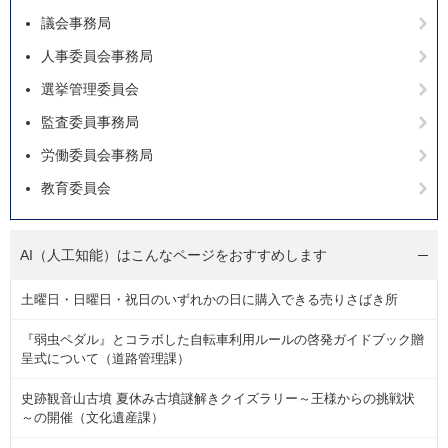
議会事務局
人事委員会事務局
選挙管理委員会
監査委員事務局
労働委員会事務局
教育委員会
AI（人工知能）は
こんなページをおすすめします
土曜日・日曜日・祝日のいずれかの日に購入できる売りさばき所
『弱虫ペダル』とコラボした自転車利用ルールの啓発ガイドブック贈
呈式について（道路管理課）
史跡観音山古墳 夏休み古墳謎解きクイズラリー～王様からの挑戦状
～の開催（文化遺産課）