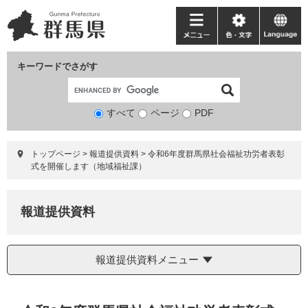
ペ
メ
ー
ニ
メ
色・
language
ジ
ュ
ニ
文
の
ー
ュ
字
キーワードでさがす
先
を
ー
頭
飛
で
ば
すべて
ページ
検
PDF
す。
し
索
て
対
本
トップページ
>
報道提供資料
>
令和6年度群馬県社会福祉功労者表彰
象
文
式を開催します（地域福祉課）
へ
報道提供資料
報道提供資料メニュー
本