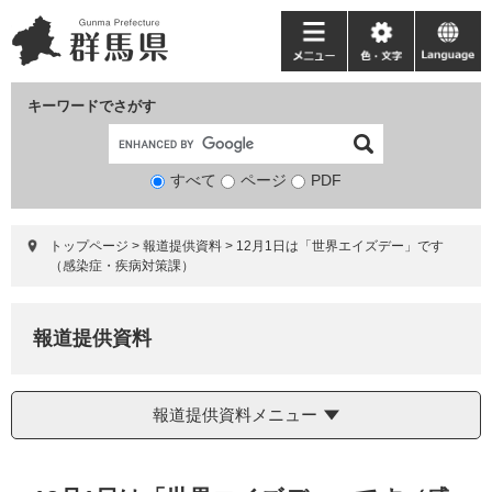
ペ
メ
ー
ニ
メ
色・
language
ジ
ュ
ニ
文
の
ー
ュ
字
キーワードでさがす
先
を
ー
頭
飛
で
ば
すべて
ページ
検
PDF
す。
し
索
て
対
本
トップページ
>
報道提供資料
>
12月1日は「世界エイズデー」です
象
文
（感染症・疾病対策課）
へ
報道提供資料
報道提供資料メニュー
本