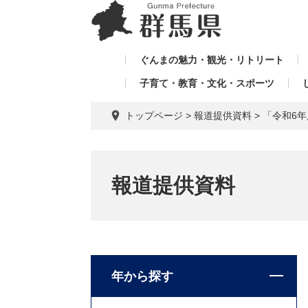
ペ
メ
メ
ー
ニ
ニ
ジ
ュ
ュ
の
ー
ぐんまの魅力・観光・リトリート
ー
先
を
子育て・教育・文化・スポーツ
を
頭
飛
飛
で
ば
トップページ
>
報道提供資料
>
「令和6
す。
し
ば
て
し
本
て
文
報道提供資料
へ
年から探す