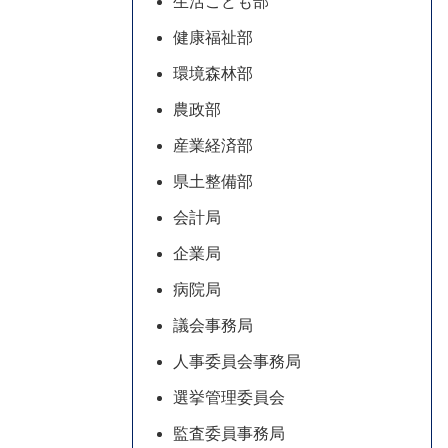
生活こども部
健康福祉部
環境森林部
農政部
産業経済部
県土整備部
会計局
企業局
病院局
議会事務局
人事委員会事務局
選挙管理委員会
監査委員事務局