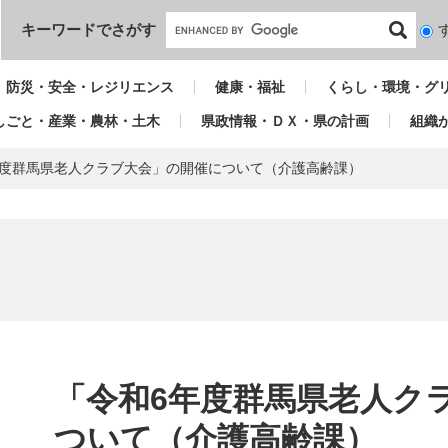
本文へ
キーワードでさがす
検
索
対
防災・安全・レジリエンス
健康・福祉
くらし・環境・グ
象
しごと・産業・農林・土木
県政情報・ＤＸ・県の計画
組織
年度群馬県老人クラブ大会」の開催について（介護高齢課）
本
文
「令和6年度群馬県老人ク
ついて（介護高齢課）