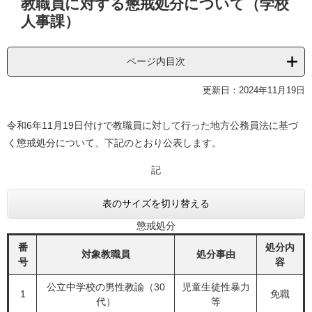
教職員に対する懲戒処分について（学校
文
人事課）
ページ内目次
更新日：2024年11月19日
令和6年11月19日付けで教職員に対して行った地方公務員法に基づ
く懲戒処分について、下記のとおり公表します。
記
表のサイズを切り替える
懲戒処分
番
処分内
対象教職員
処分事由
号
容
公立中学校の男性教諭（30
児童生徒性暴力
1
免職
代）
等