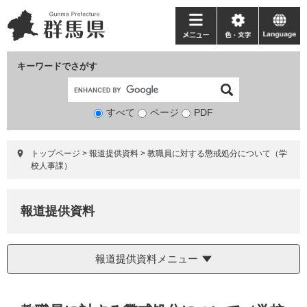
ペ
メ
ー
ニ
メ
色・
language
ジ
ュ
ニ
文
の
ー
ュ
字
キーワードでさがす
先
を
ー
頭
飛
で
ば
すべて
ページ
検
PDF
す。
し
索
て
対
本
トップページ
>
報道提供資料
>
教職員に対する懲戒処分について（学
象
文
校人事課）
へ
報道提供資料
報道提供資料メニュー
本