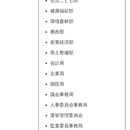
生活こども部
健康福祉部
環境森林部
農政部
産業経済部
県土整備部
会計局
企業局
病院局
議会事務局
人事委員会事務局
選挙管理委員会
監査委員事務局