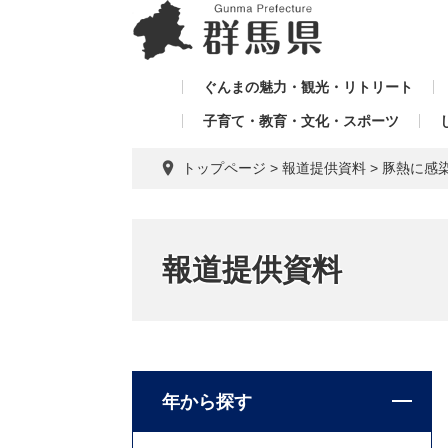
ペ
メ
メ
ー
ニ
ニ
ジ
ュ
ュ
の
ー
ぐんまの魅力・観光・リトリート
ー
先
を
子育て・教育・文化・スポーツ
を
頭
飛
飛
で
ば
トップページ
>
報道提供資料
>
豚熱に感
す。
し
ば
て
し
本
て
文
報道提供資料
へ
年から探す