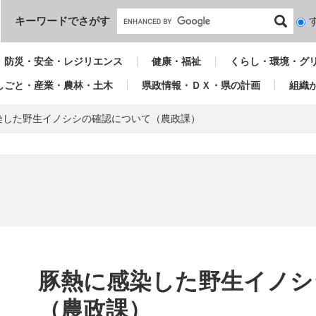
本文へ
キーワードでさがす
検
索
対
防災・安全・レジリエンス
健康・福祉
くらし・環境・グ
象
しごと・産業・農林・土木
県政情報・ＤＸ・県の計画
組織
染した野生イノシシの確認について（農政課）
本
文
豚熱に感染した野生イノシ
（農政課）