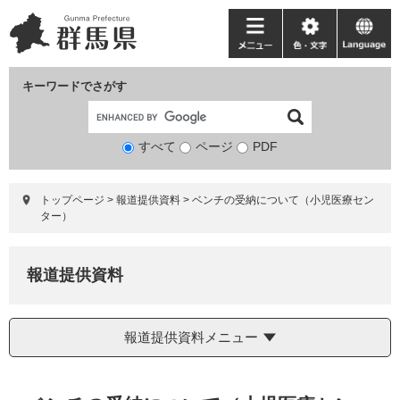
ペ
メ
ー
ニ
メ
色・
language
ジ
ュ
ニ
文
の
ー
ュ
字
キーワードでさがす
先
を
ー
頭
飛
で
ば
すべて
ページ
検
PDF
す。
し
索
て
対
本
トップページ
>
報道提供資料
>
ベンチの受納について（小児医療セン
象
文
ター）
へ
報道提供資料
報道提供資料メニュー
本