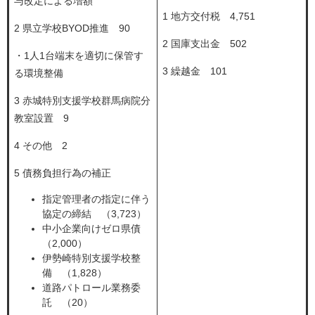
与改定による増額
1 地方交付税 4,751
2 県立学校BYOD推進 90
2 国庫支出金 502​
・1人1台端末を適切に保管す
3 繰越金 101
る環境整備
3 赤城特別支援学校群馬病院分
教室設置 9
4 その他 2
5 債務負担行為の補正
指定管理者の指定に伴う
協定の締結 （3,723）
中小企業向けゼロ県債
（2,000）
伊勢崎特別支援学校整
備 （1,828）
道路パトロール業務委
託 （20）