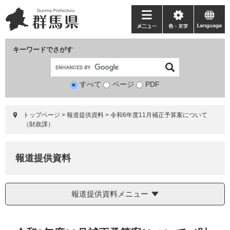
ペ
メ
ー
ニ
メ
色・
language
ジ
ュ
ニ
文
の
ー
ュ
字
キーワードでさがす
先
を
ー
頭
飛
で
ば
すべて
ページ
検
PDF
す。
し
索
て
対
本
トップページ
>
報道提供資料
>
令和6年度11月補正予算案について
象
文
（財政課）
へ
報道提供資料
報道提供資料メニュー
本