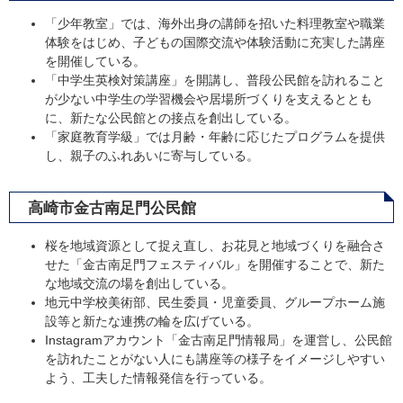
「少年教室」では、海外出身の講師を招いた料理教室や職業
体験をはじめ、子どもの国際交流や体験活動に充実した講座
を開催している。​
「中学生英検対策講座」を開講し、普段公民館を訪れること
が少ない中学生の学習機会や居場所づくりを支えるととも
に、新たな公民館との接点を創出している。
「家庭教育学級」では月齢・年齢に応じたプログラムを提供
し、親子のふれあいに寄与している。
高崎市金古南足門公民館
桜を地域資源として捉え直し、お花見と地域づくりを融合さ
せた「金古南足門フェスティバル」を開催することで、新た
な地域交流の場を創出している。​
地元中学校美術部、民生委員・児童委員、グループホーム施
設等と新たな連携の輪を広げている。
Instagramアカウント「金古南足門情報局」を運営し、公民館
を訪れたことがない人にも講座等の様子をイメージしやすい
よう、工夫した情報発信を行っている。