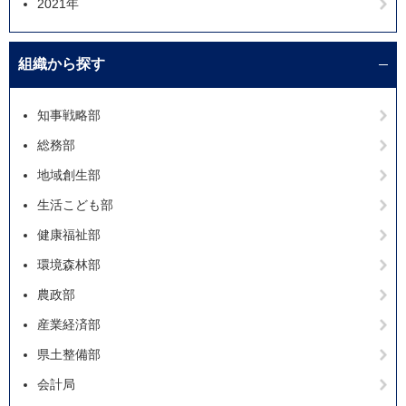
2021年
組織から探す
知事戦略部
総務部
地域創生部
生活こども部
健康福祉部
環境森林部
農政部
産業経済部
県土整備部
会計局