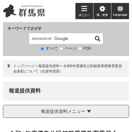
ペ
メ
ー
ニ
メ
色・
language
ジ
ュ
ニ
文
の
ー
ュ
字
キーワードでさがす
先
を
ー
頭
飛
で
ば
すべて
ページ
検
PDF
す。
し
索
て
対
本
トップページ
>
報道提供資料
>
令和6年度優良公民館群馬県教育委員
象
文
会表彰について（生涯学習課）
へ
報道提供資料
報道提供資料メニュー
本