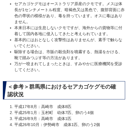
セアカゴケグモはオーストラリア原産のクモです。メスは体
長が1センチメートル程度、暗褐色又は黒色で、腹部背面に赤
色の帯状の模様があり、毒を持っています。オスに毒はあり
ません。
本来日本には生息しないクモですが、海外からの貨物等に付
着して国内各地に侵入してきたと考えられています。
基本的にはおとなしく攻撃性はありませんが、素手で触らな
いでください。
駆除する場合は、市販の殺虫剤を噴霧する、熱湯をかける、
靴で踏みつぶす等の方法があります。
万が一咬まれてしまったときは、すみやかに医療機関を受診
してください。
＜参考＞群馬県におけるセアカゴケグモの確
認状況
平成17年8月：高崎市 成体8匹
平成25年1月：玉村町 幼体7匹、卵のう4個
平成26年9月：高崎市 成体1匹
平成26年10月：伊勢崎市 成体1匹、卵のう2個