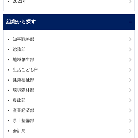
2021年
組織から探す
知事戦略部
総務部
地域創生部
生活こども部
健康福祉部
環境森林部
農政部
産業経済部
県土整備部
会計局