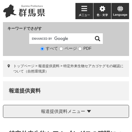
ペ
メ
ー
ニ
メ
色・
language
ジ
ュ
ニ
文
の
ー
ュ
字
キーワードでさがす
先
を
ー
頭
飛
で
ば
すべて
ページ
検
PDF
す。
し
索
て
対
本
トップページ
>
報道提供資料
>
特定外来生物セアカゴケグモの確認に
象
文
ついて（自然環境課）
へ
報道提供資料
報道提供資料メニュー
本