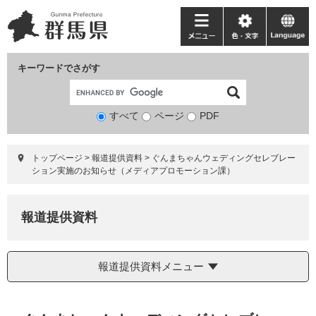
ペ
メ
ー
ニ
メ
色・
language
ジ
ュ
ニ
文
の
ー
ュ
字
キーワードでさがす
先
を
ー
頭
飛
で
ば
すべて
ページ
検
PDF
す。
し
索
て
対
本
トップページ
>
報道提供資料
>
ぐんまちゃんウェディングセレブレー
象
文
ション実施のお知らせ（メディアプロモーション課）
へ
報道提供資料
報道提供資料メニュー
本