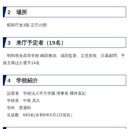
2 場所
昭和庁舎3階 正庁の間
3 来庁予定者（19名）
明和県央高等学校 嶋田教頭、成田監督、立見部長、日暮顧問、平
坂主将ほか選手14名
4 学校紹介
設置者 学校法人平方学園 理事長 櫻井直紀
学校長 中島 高久
学科 普通科
生徒数 683名(令和6年5月1日現在）