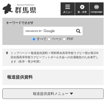
ペ
メ
ー
ニ
メ
色・
language
ジ
ュ
ニ
文
の
ー
ュ
字
キーワードでさがす
先
を
ー
頭
飛
で
ば
すべて
ページ
検
PDF
す。
し
索
て
対
本
トップページ
>
報道提供資料
>
明和県央高等学校ラグビー部が第104
象
文
回全国高等学校ラグビーフットボール大会への出場報告のため来庁し
へ
ます（私学・青少年課）
報道提供資料
報道提供資料メニュー