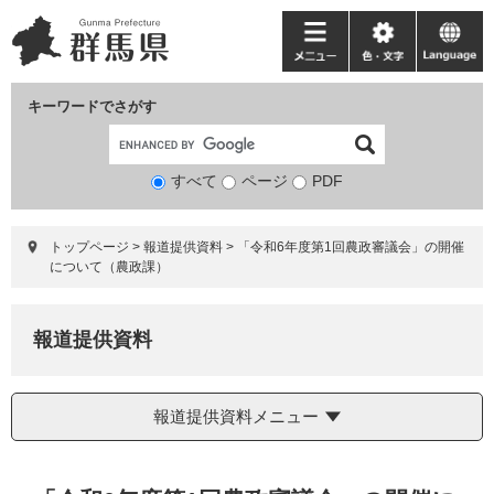
ペ
メ
ー
ニ
メ
色・
language
ジ
ュ
ニ
文
の
ー
ュ
字
キーワードでさがす
先
を
ー
頭
飛
で
ば
すべて
ページ
検
PDF
す。
し
索
て
対
本
トップページ
>
報道提供資料
>
「令和6年度第1回農政審議会」の開催
象
文
について（農政課）
へ
報道提供資料
報道提供資料メニュー
本