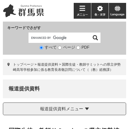
ペ
メ
ー
ニ
メ
色・
language
ジ
ュ
ニ
文
の
ー
ュ
字
キーワードでさがす
先
を
ー
頭
飛
で
ば
すべて
ページ
検
PDF
す。
し
索
て
対
本
トップページ
>
報道提供資料
>
国際生徒・教師サミットへの県立伊勢
象
文
崎高等学校参加に係る教育長表敬訪問について（（教）総務課）
へ
報道提供資料
報道提供資料メニュー
本