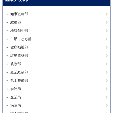
知事戦略部
総務部
地域創生部
生活こども部
健康福祉部
環境森林部
農政部
産業経済部
県土整備部
会計局
企業局
病院局