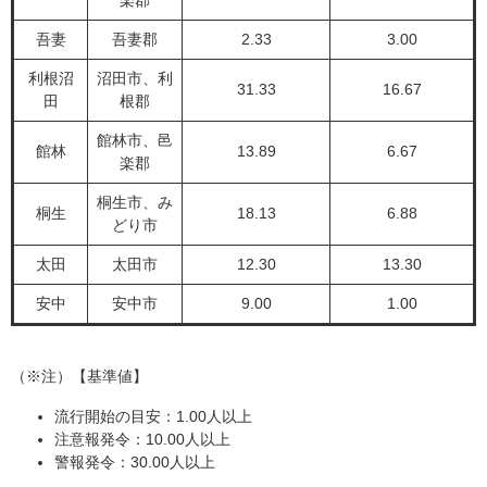
楽郡
吾妻
吾妻郡
2.33
3.00
利根沼
沼田市、利
31.33
16.67
田
根郡
館林市、邑
館林
13.89
6.67
楽郡
桐生市、み
桐生
18.13
6.88
どり市
太田
太田市
12.30
13.30
安中
安中市
9.00
1.00
（※注）【基準値】
流行開始の目安：1.00人以上
注意報発令：10.00人以上
警報発令：30.00人以上