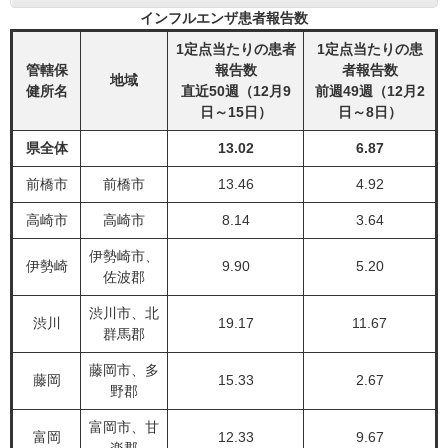
インフルエンザ患者報告数
1定点当たりの患者
1定点当たりの患
管轄保
報告数
者報告数
地域
健所名
直近50週（12月9
前週49週（12月2
日～15日）
日～8日）
県全体
13.02
6.87
前橋市
前橋市
13.46
4.92
高崎市
高崎市
8.14
3.64
伊勢崎市、
伊勢崎
9.90
5.20
佐波郡
渋川市、北
渋川
19.17
11.67
群馬郡
藤岡市、多
藤岡
15.33
2.67
野郡
富岡市、甘
富岡
12.33
9.67