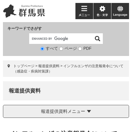
ペ
メ
ー
ニ
メ
色・
language
ジ
ュ
ニ
文
の
ー
ュ
字
キーワードでさがす
先
を
ー
頭
飛
で
ば
すべて
ページ
検
PDF
す。
し
索
て
対
本
トップページ
>
報道提供資料
>
インフルエンザの注意報発令について
象
文
（感染症・疾病対策課）
へ
報道提供資料
報道提供資料メニュー
本