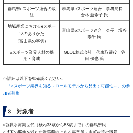
群馬県eスポーツ連合の取
群馬県eスポーツ連合 事務局長
組
倉林 亜希子 氏
地域産業におけるeスポー
富山県eスポーツ連合 会長 堺谷
ツのありかた
陽平 氏
（富山県の事例）
eスポーツ業界人材の採
GLOE株式会社 代表取締役 谷
用・育成
田 優也 氏
※詳細は以下を御確認ください。
「eスポーツ業界を知る～ロールモデルから見出す可能性～」の参
加者募集
3 対象者
○就職氷河期世代（概ね38歳から53歳まで）の群馬県民
○以下の要件を満たす群馬県内にある事業所・市町村等の職員