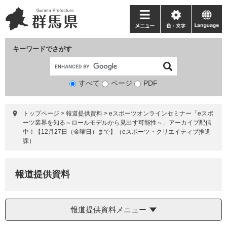
ペ
メ
ー
ニ
メ
色・
language
ジ
ュ
ニ
文
の
ー
ュ
字
キーワードでさがす
先
を
ー
頭
飛
で
ば
すべて
ページ
検
PDF
す。
し
索
て
対
本
トップページ
>
報道提供資料
>
eスポーツオンラインセミナー「eスポ
象
文
ーツ業界を知る～ロールモデルから見出す可能性～」アーカイブ配信
へ
中！【12月27日（金曜日）まで】（eスポーツ・クリエイティブ推進
課）
報道提供資料
報道提供資料メニュー