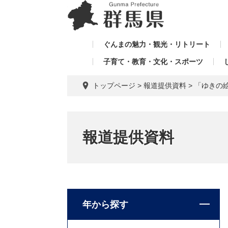
ペ
メ
メ
ー
ニ
ニ
ジ
ュ
ュ
の
ー
ぐんまの魅力・観光・リトリート
ー
先
を
子育て・教育・文化・スポーツ
を
頭
飛
飛
で
ば
トップページ
>
報道提供資料
>
「ゆきの
す。
し
ば
て
し
本
て
文
報道提供資料
へ
年から探す