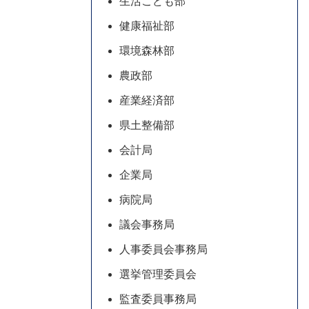
生活こども部
健康福祉部
環境森林部
農政部
産業経済部
県土整備部
会計局
企業局
病院局
議会事務局
人事委員会事務局
選挙管理委員会
監査委員事務局