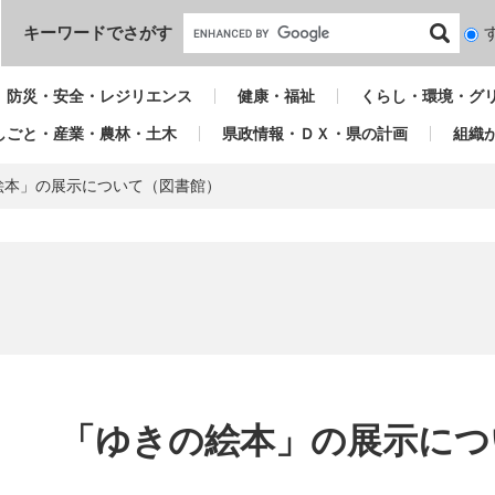
本文へ
キーワードでさがす
検
索
対
防災・安全・レジリエンス
健康・福祉
くらし・環境・グ
象
しごと・産業・農林・土木
県政情報・ＤＸ・県の計画
組織
絵本」の展示について（図書館）
本
文
「ゆきの絵本」の展示につ