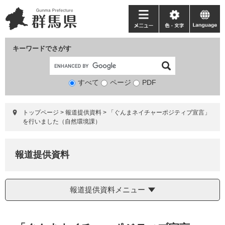
ペ
メ
ー
ニ
メ
色・
language
ジ
ュ
ニ
文
の
ー
ュ
字
キーワードでさがす
先
を
ー
頭
飛
で
ば
すべて
ページ
検
PDF
す。
し
索
て
対
本
トップページ
>
報道提供資料
>
「ぐんまネイチャーポジティブ宣言」
象
文
を行いました（自然環境課）
へ
報道提供資料
報道提供資料メニュー
本