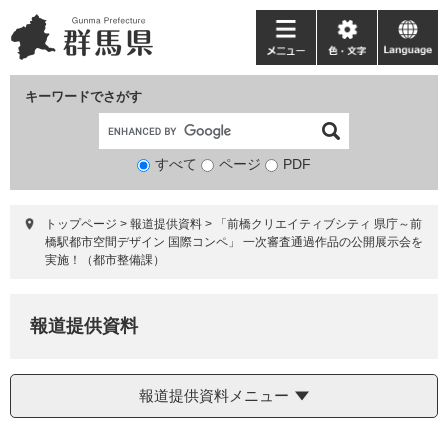
ペ
メ
ー
ニ
メ
色・
language
ジ
ュ
ニ
文
の
ー
ュ
字
キーワードでさがす
先
を
ー
頭
飛
で
ば
すべて
ページ
検
PDF
す。
し
索
て
対
本
トップページ
>
報道提供資料
>
「前橋クリエイティブシティ 県庁～前
象
文
橋駅都市空間デザイン 国際コンペ」 一次審査通過作品の公開展示会を
へ
実施！（都市整備課）
報道提供資料
報道提供資料メニュー