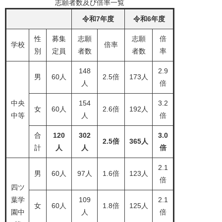
志願者数及び倍率一覧
令和7年度
令和6年度
性
募集
志願
志願
倍
学校
倍率
別
定員
者数
者数
率
148
2.9
男
60人
2.5倍
173人
人
倍
中央
154
3.2
女
60人
2.6倍
192人
中等
人
倍
合
120
302
3.0
2.5​倍
365人
計
人
人
倍
2.1
男
60人
97人
1.6倍
123人
倍
四ツ
葉学
109
2.1
女
60人
1.8倍
125人
園中
人
倍