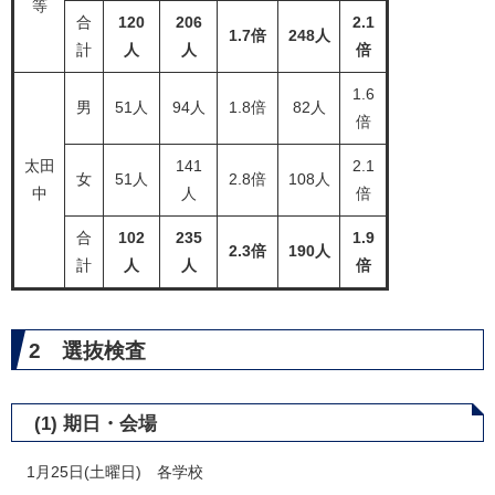
等
合
120
206
2.1
1.7倍
248人​
計
人
人
倍
1.6
男
51人
94人
1.8倍
82人
倍
太田
141
2.1
女
51人
2.8倍
108人
中
人
倍
合
102
235​
1.9
2.3​​倍
190人​
計
人
人
倍
2 選抜検査
(1) 期日・会場
1月25日(土曜日) 各学校