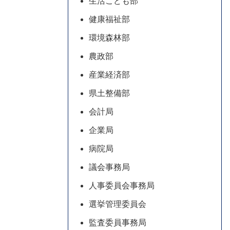
生活こども部
健康福祉部
環境森林部
農政部
産業経済部
県土整備部
会計局
企業局
病院局
議会事務局
人事委員会事務局
選挙管理委員会
監査委員事務局