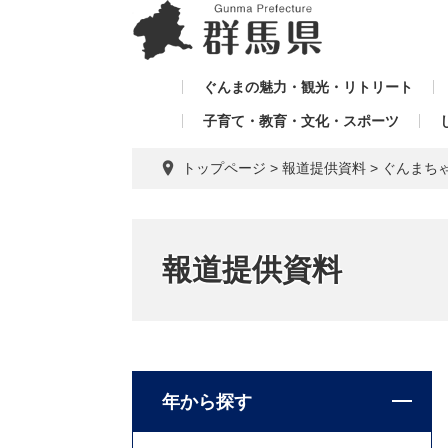
ペ
メ
メ
ー
ニ
ニ
ジ
ュ
ュ
の
ー
ぐんまの魅力・観光・リトリート
ー
先
を
子育て・教育・文化・スポーツ
を
頭
飛
飛
で
ば
トップページ
>
報道提供資料
>
ぐんまち
す。
し
ば
て
し
本
て
文
報道提供資料
へ
年から探す