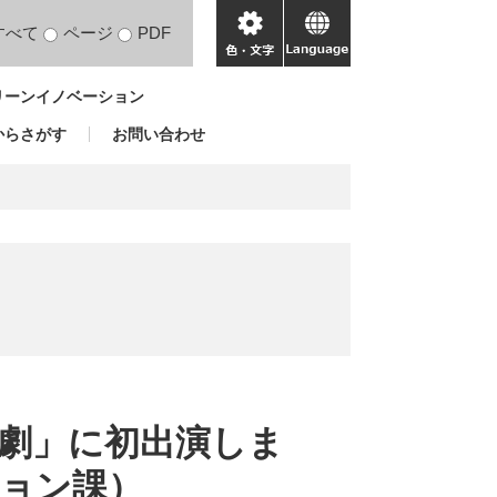
すべて
ページ
PDF
色・
language
文
リーンイノベーション
字
からさがす
お問い合わせ
劇」に初出演しま
ョン課）