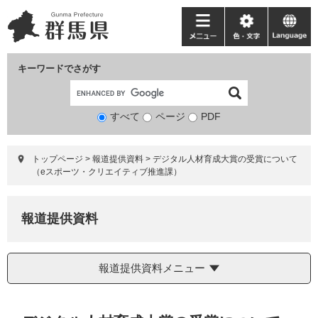
ペ
メ
ー
ニ
メ
色・
language
ジ
ュ
ニ
文
の
ー
ュ
字
キーワードでさがす
先
を
ー
頭
飛
で
ば
すべて
ページ
検
PDF
す。
し
索
て
対
本
トップページ
>
報道提供資料
>
デジタル人材育成大賞の受賞について
象
文
（eスポーツ・クリエイティブ推進課）
へ
報道提供資料
報道提供資料メニュー
本