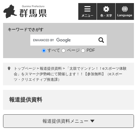
ペ
メ
ー
ニ
メ
色・
language
ジ
ュ
ニ
文
の
ー
ュ
字
キーワードでさがす
先
を
ー
頭
飛
で
ば
すべて
ページ
検
PDF
す。
し
索
て
対
本
トップページ
>
報道提供資料
>
「太鼓でドンドン！！eスポーツ体験
象
文
会」をスマーク伊勢崎にて開催します！！【参加無料】（eスポー
へ
ツ・クリエイティブ推進課）
報道提供資料
報道提供資料メニュー