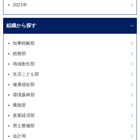
2021年
組織から探す
知事戦略部
総務部
地域創生部
生活こども部
健康福祉部
環境森林部
農政部
産業経済部
県土整備部
会計局