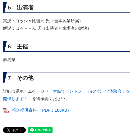
5 出演者
実況：ヨッシャ比留間 氏（吉本興業所属）
解説：はる～～ん 氏（出演者と来場者の対決）
6 主催
群馬県
7 その他
詳細は県ホームページ〈
「太鼓でドンドン！！eスポーツ体験会」を
開催します！
〉を御確認ください。
報道提供資料 （PDF：188KB）