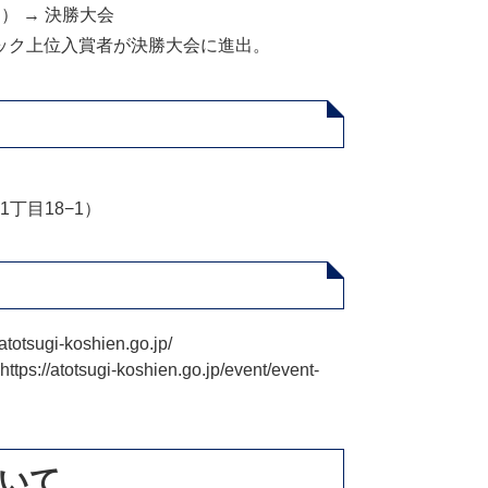
） → 決勝大会
ック上位入賞者が決勝大会に進出。
）
丁目18−1）
atotsugi-koshien.go.jp/
ttps://atotsugi-koshien.go.jp/event/event-
ついて