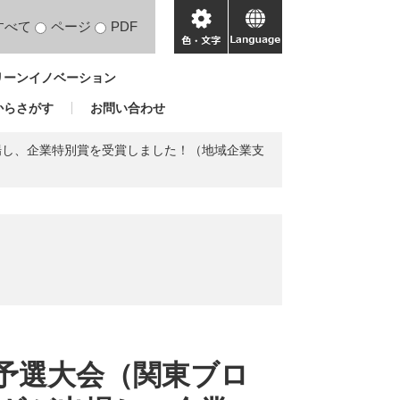
すべて
ページ
PDF
色・
language
文
リーンイノベーション
字
からさがす
お問い合わせ
場し、企業特別賞を受賞しました！（地域企業支
方予選大会（関東ブロ