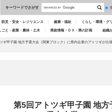
本文へ
キーワードでさがす
検
索
対
防災・安全・レジリエンス
健康・福祉
くらし・環境・グ
象
しごと・産業・農林・土木
県政情報・ＤＸ・県の計画
組織
トツギ甲子園 地方予選大会（関東ブロック）に県内企業のアトツギが出
本
文
第5回アトツギ甲子園 地