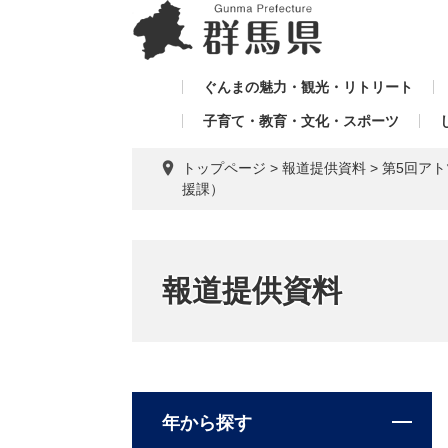
ペ
メ
メ
ー
ニ
ニ
ジ
ュ
ュ
の
ー
ぐんまの魅力・観光・リトリート
ー
先
を
子育て・教育・文化・スポーツ
を
頭
飛
飛
で
ば
トップページ
>
報道提供資料
>
第5回ア
す。
し
ば
援課）
て
し
本
て
文
へ
報道提供資料
年から探す