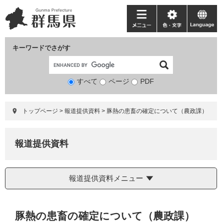
ペ
メ
ー
ニ
メ
色・
language
ジ
ュ
ニ
文
の
ー
ュ
字
キーワードでさがす
先
を
ー
頭
飛
で
ば
すべて
ページ
検
PDF
す。
し
索
て
対
本
トップページ
>
報道提供資料
>
豚熱の患畜の確定について（農政課）
象
文
へ
報道提供資料
報道提供資料メニュー
本
豚熱の患畜の確定について（農政課）
文