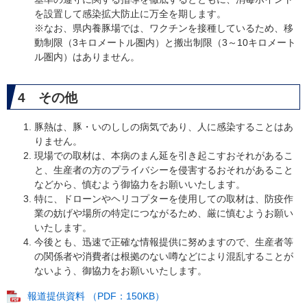
を設置して感染拡大防止に万全を期します。
※なお、県内養豚場では、ワクチンを接種しているため、移
動制限（3キロメートル圏内）と搬出制限（3～10キロメート
ル圏内）はありません。
4 その他
豚熱は、豚・いのししの病気であり、人に感染することはあ
りません。
現場での取材は、本病のまん延を引き起こすおそれがあるこ
と、生産者の方のプライバシーを侵害するおそれがあること
などから、慎むよう御協力をお願いいたします。
特に、ドローンやヘリコプターを使用しての取材は、防疫作
業の妨げや場所の特定につながるため、厳に慎むようお願い
いたします。
今後とも、迅速で正確な情報提供に努めますので、生産者等
の関係者や消費者は根拠のない噂などにより混乱することが
ないよう、御協力をお願いいたします。
報道提供資料 （PDF：150KB）