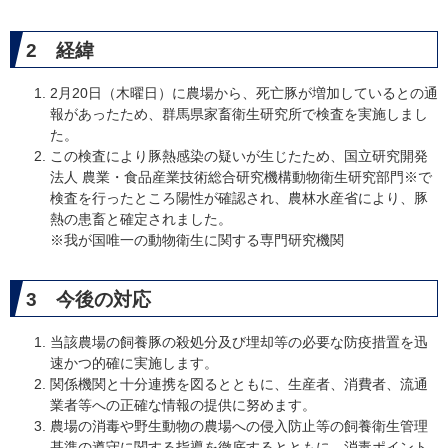
2 経緯
2月20日（木曜日）に農場から、死亡豚が増加しているとの通
報があったため、群馬県家畜衛生研究所で検査を実施しまし
た。
この検査により豚熱感染の疑いが生じたため、国立研究開発
法人 農業・食品産業技術総合研究機構動物衛生研究部門※で
検査を行ったところ陽性が確認され、農林水産省により、豚
熱の患畜と確定されました。
※我が国唯一の動物衛生に関する専門研究機関
3 今後の対応
当該農場の飼養豚の殺処分及び埋却等の必要な防疫措置を迅
速かつ的確に実施します。
関係機関と十分連携を図るとともに、生産者、消費者、流通
業者等への正確な情報の提供に努めます。
農場の消毒や野生動物の農場への侵入防止等の飼養衛生管理
基準の遵守に関する指導を徹底するとともに、消毒ポイント