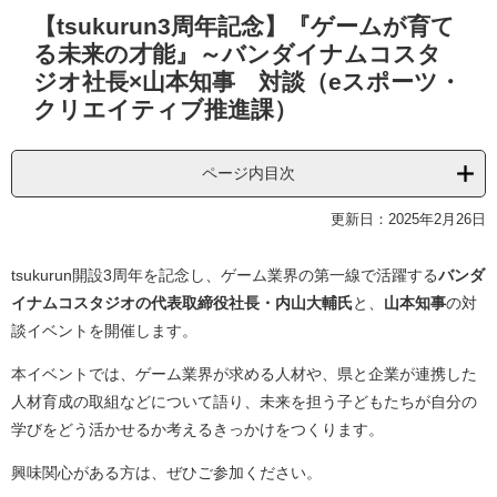
本
【tsukurun3周年記念】『ゲームが育て
文
る未来の才能』～バンダイナムコスタ
ジオ社長×山本知事 対談（eスポーツ・
クリエイティブ推進課）
ページ内目次
更新日：2025年2月26日
tsukurun開設3周年を記念し、ゲーム業界の第一線で活躍する
バンダ
イナムコスタジオの代表取締役社長・内山大輔氏
と、
山本知事
の対
談イベントを開催します。
本イベントでは、ゲーム業界が求める人材や、県と企業が連携した
人材育成の取組などについて語り、未来を担う子どもたちが自分の
学びをどう活かせるか考えるきっかけをつくります。
興味関心がある方は、ぜひご参加ください。