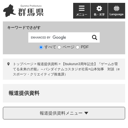
ペ
メ
ー
ニ
メ
色・
language
ジ
ュ
ニ
文
の
ー
ュ
字
キーワードでさがす
先
を
ー
頭
飛
で
ば
すべて
ページ
検
PDF
す。
し
索
て
対
本
トップページ
>
報道提供資料
>
【tsukurun3周年記念】『ゲームが育
象
文
てる未来の才能』～バンダイナムコスタジオ社長×山本知事 対談（e
へ
スポーツ・クリエイティブ推進課）
報道提供資料
報道提供資料メニュー