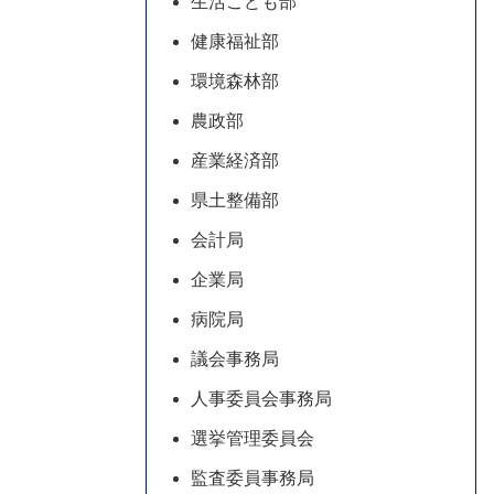
生活こども部
健康福祉部
環境森林部
農政部
産業経済部
県土整備部
会計局
企業局
病院局
議会事務局
人事委員会事務局
選挙管理委員会
監査委員事務局