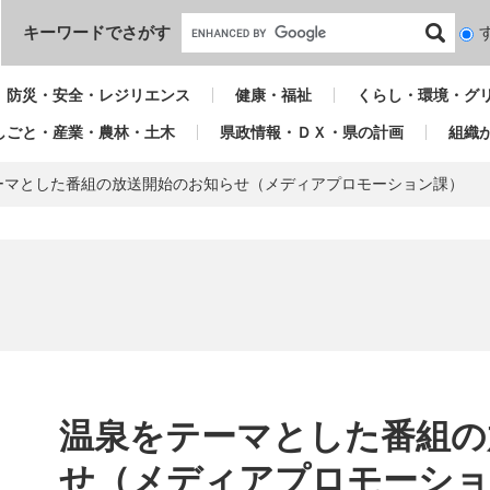
本文へ
キーワードでさがす
検
索
対
防災・安全・レジリエンス
健康・福祉
くらし・環境・グ
象
しごと・産業・農林・土木
県政情報・ＤＸ・県の計画
組織
ーマとした番組の放送開始のお知らせ（メディアプロモーション課）
本
文
温泉をテーマとした番組の
せ（メディアプロモーショ