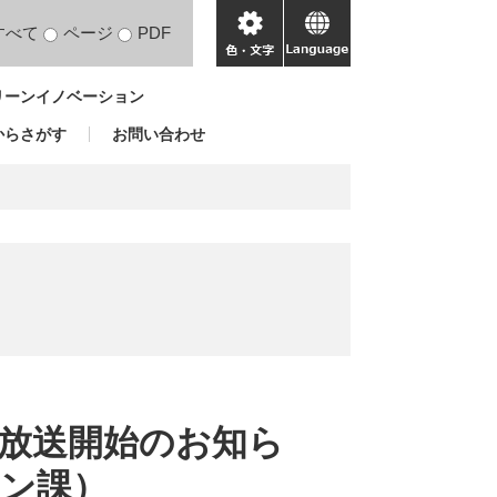
すべて
ページ
PDF
色・
language
文
リーンイノベーション
字
からさがす
お問い合わせ
放送開始のお知ら
ン課）