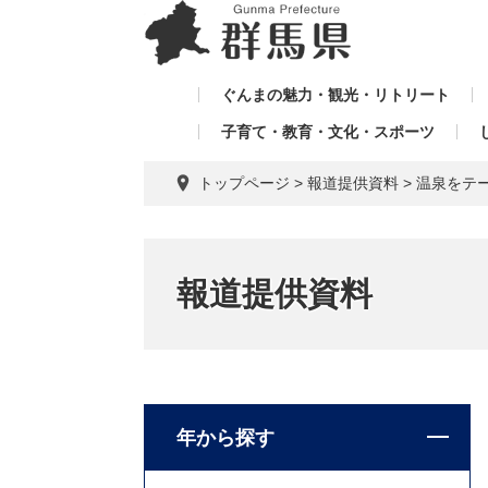
ペ
メ
メ
ー
ニ
ニ
ジ
ュ
ュ
の
ー
ぐんまの魅力・観光・リトリート
ー
先
を
子育て・教育・文化・スポーツ
を
頭
飛
飛
で
ば
トップページ
>
報道提供資料
>
温泉をテ
す。
し
ば
て
し
本
て
文
報道提供資料
へ
年から探す