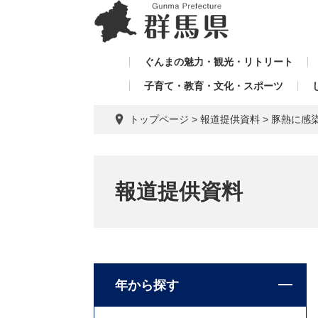
ペ
メ
メ
ー
ニ
ニ
ジ
ュ
ュ
の
ー
ぐんまの魅力・観光・リトリート
ー
先
を
子育て・教育・文化・スポーツ
を
頭
飛
飛
で
ば
トップページ
>
報道提供資料
>
豚熱に感
す。
し
ば
て
し
本
て
文
報道提供資料
へ
年から探す