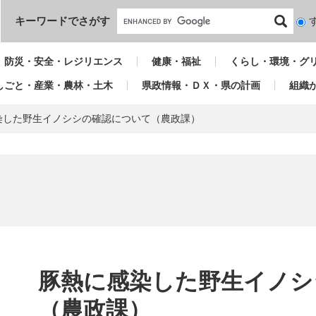
本文へ
キーワードでさがす
検
索
対
防災・安全・レジリエンス
健康・福祉
くらし・環境・グ
象
しごと・産業・農林・土木
県政情報・ＤＸ・県の計画
組織
染した野生イノシシの確認について（農政課）
本
文
豚熱に感染した野生イノシ
（農政課）