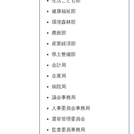
生活こども部
健康福祉部
環境森林部
農政部
産業経済部
県土整備部
会計局
企業局
病院局
議会事務局
人事委員会事務局
選挙管理委員会
監査委員事務局