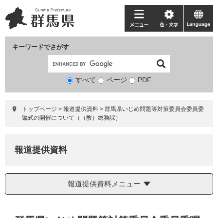
ペ
メ
ー
ニ
メ
色・
language
ジ
ュ
ニ
文
の
ー
ュ
字
キーワードでさがす
先
を
ー
頭
飛
で
ば
すべて
ページ
検
PDF
す。
し
索
て
対
本
トップページ
>
報道提供資料
>
群馬県いじめ問題等対策委員会委員委
象
文
嘱式の開催について（（教）総務課）
へ
報道提供資料
報道提供資料メニュー
本