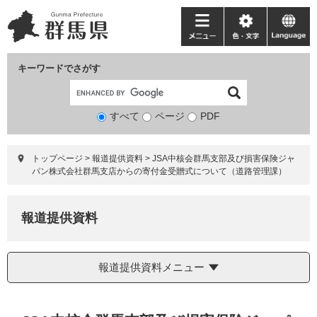
ペ
メ
ー
ニ
メ
色・
language
ジ
ュ
ニ
文
の
ー
ュ
字
キーワードでさがす
先
を
ー
頭
飛
で
ば
すべて
ページ
検
PDF
す。
し
索
て
対
本
トップページ
>
報道提供資料
>
JSA中核会群馬支部及び損害保険ジャ
象
文
パン株式会社群馬支店からの寄付金受贈式について（道路管理課）
へ
報道提供資料
報道提供資料メニュー
本