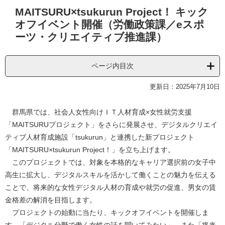
本
MAITSURU×tsukurun Project！ キック
文
オフイベント開催（労働政策課／eスポ
ーツ・クリエイティブ推進課）
ページ内目次
更新日：2025年7月10日
群馬県では、社会人女性向けＩＴ人材育成×女性就労支援
「MAITSURUプロジェクト」をさらに発展させ、デジタルクリエイ
ティブ人材育成施設「tsukurun」と連携した新プロジェクト
「MAITSURU×tsukurun Project！」を立ち上げます。
このプロジェクトでは、対象を本格的なキャリア選択前の女子中
高生に拡大し、デジタルスキルを活かして働くことの魅力を伝える
ことで、将来的な女性デジタル人材の育成や就労の促進、男女の賃
金格差の解消を目指します。
プロジェクトの始動に当たり、キックオフイベントを開催しま