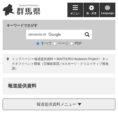
ペ
メ
ー
ニ
メ
色・
language
ジ
ュ
ニ
文
の
ー
ュ
字
キーワードでさがす
先
を
ー
頭
飛
で
ば
すべて
ページ
検
PDF
す。
し
索
て
対
本
トップページ
>
報道提供資料
>
MAITSURU×tsukurun Project！ キッ
象
文
クオフイベント開催（労働政策課／eスポーツ・クリエイティブ推進
へ
課）
報道提供資料
報道提供資料メニュー