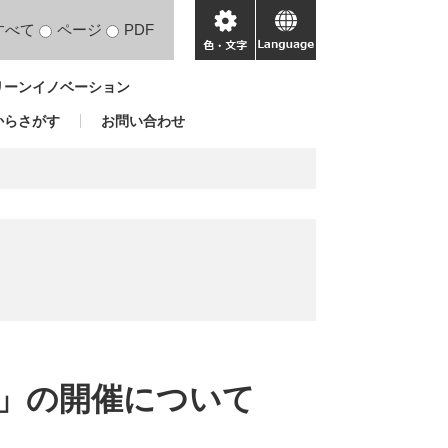
すべて
ページ
PDF
色・
language
文
リーンイノベーション
字
からさがす
お問い合わせ
会」の開催について