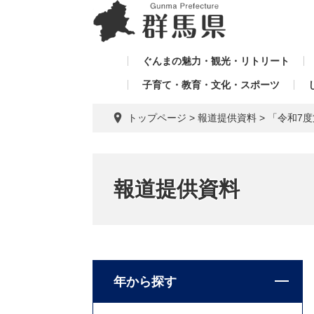
ペ
メ
メ
ー
ニ
ニ
ジ
ュ
ュ
の
ー
ぐんまの魅力・観光・リトリート
ー
先
を
子育て・教育・文化・スポーツ
を
頭
飛
飛
で
ば
トップページ
>
報道提供資料
>
「令和7
す。
し
ば
て
し
本
て
文
報道提供資料
へ
年から探す