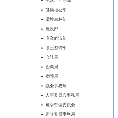
生活こども部
健康福祉部
環境森林部
農政部
産業経済部
県土整備部
会計局
企業局
病院局
議会事務局
人事委員会事務局
選挙管理委員会
監査委員事務局