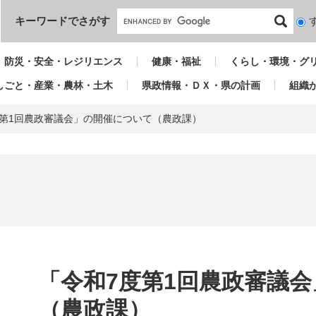
本文へ
キーワードでさがす
検
索
対
防災・安全・レジリエンス
健康・福祉
くらし・環境・グ
象
しごと・産業・農林・土木
県政情報・ＤＸ・県の計画
組織
度第1回農政審議会」の開催について（農政課）
本
文
「令和7度第1回農政審議
（農政課）