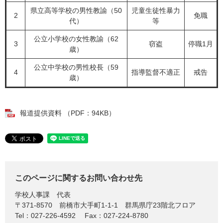
県立高等学校の男性教諭（50
児童生徒性暴力
2
免職
代）
等
公立小学校の女性教諭（62
3
窃盗
停職1月
歳）
公立中学校の男性校長（59
4
指導監督不適正
戒告
歳）
報道提供資料 （PDF：94KB）
このページに関するお問い合わせ先
学校人事課
代表
〒371-8570
前橋市大手町1-1-1 群馬県庁23階北フロア
Tel：027-226-4592
Fax：027-224-8780