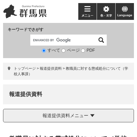
ペ
メ
ー
ニ
メ
色・
language
ジ
ュ
ニ
文
の
ー
ュ
字
キーワードでさがす
先
を
ー
頭
飛
で
ば
すべて
ページ
検
PDF
す。
し
索
て
対
本
トップページ
>
報道提供資料
>
教職員に対する懲戒処分について（学
象
文
校人事課）
へ
報道提供資料
報道提供資料メニュー
本