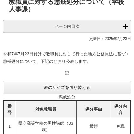
教職員に対する懲戒処分について（学校
文
人事課）
ページ内目次
更新日：2025年7月23日
令和7年7月23日付けで教職員に対して行った地方公務員法に基づく
懲戒処分について、下記のとおり公表します。
記
表のサイズを切り替える
懲戒処分
番
処分内
対象教職員
処分事由
号
容
県立高等学校の男性講師（33
1
横領
免職
歳）