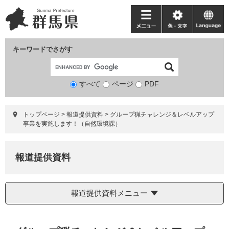
ペ
メ
ー
ニ
メ
色・
language
ジ
ュ
ニ
文
の
ー
ュ
字
キーワードでさがす
先
を
ー
頭
飛
で
ば
すべて
ページ
検
PDF
す。
し
索
て
対
本
トップページ
>
報道提供資料
>
グループ猟チャレンジ＆レベルアップ
象
文
事業を実施します！（自然環境課）
へ
報道提供資料
報道提供資料メニュー
本