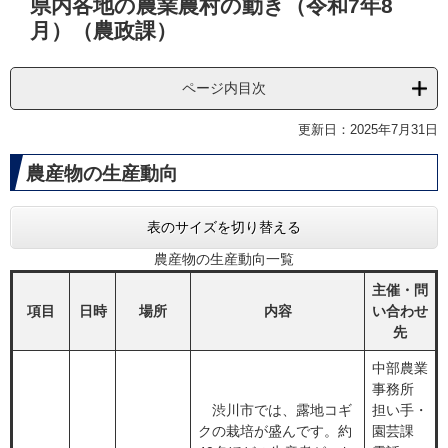
県内各地の農業農村の動き（令和7年8
文
月）（農政課）
ページ内目次
更新日：2025年7月31日
農産物の生産動向​​​​
表のサイズを切り替える
農産物の生産動向一覧
主催・問
項目
日時
場所
内容
い合わせ
先
中部農業
事務所
渋川市では、露地コギ
担い手・
クの栽培が盛んです。約
園芸課