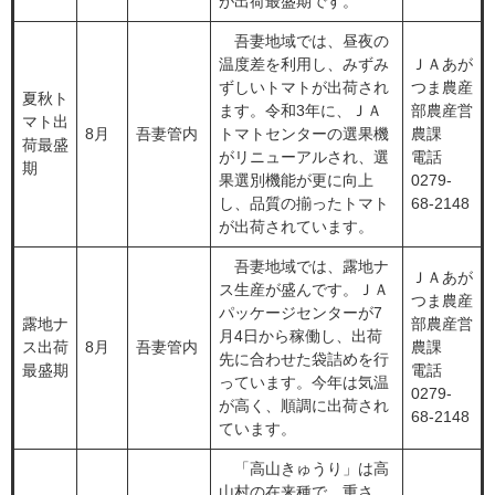
が出荷最盛期です。
吾妻地域では、昼夜の
温度差を利用し、みずみ
ＪＡあが
ずしいトマトが出荷され
つま農産
夏秋ト
ます。令和3年に、ＪＡ
部農産営
マト出
8月
吾妻管内
トマトセンターの選果機
農課
荷最盛
がリニューアルされ、選
電話
期
果選別機能が更に向上
0279-
し、品質の揃ったトマト
68-2148
が出荷されています。
吾妻地域では、露地ナ
ＪＡあが
ス生産が盛んです。ＪＡ
つま農産
パッケージセンターが7
露地ナ
部農産営
月4日から稼働し、出荷
ス出荷
8月
吾妻管内
農課
先に合わせた袋詰めを行
最盛期
電話
っています。今年は気温
0279-
が高く、順調に出荷され
68-2148
ています。
「高山きゅうり」は高
山村の在来種で、重さ