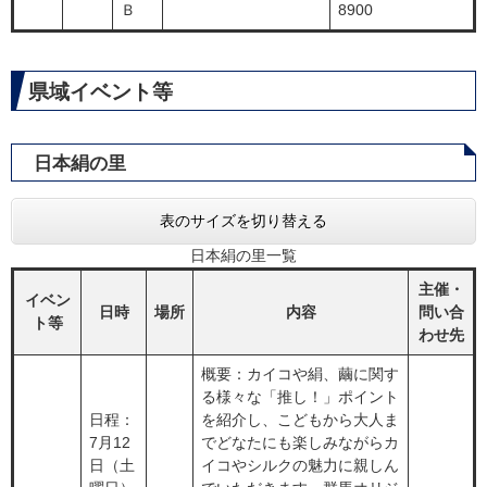
Ｂ
8900
県域イベント等​
日本絹の里​​
表のサイズを切り替える
日本絹の里一覧
主催・
イベン
日時
場所
内容
問い合
ト等
わせ先
概要：カイコや絹、繭に関す
る様々な「推し！」ポイント
日程：
を紹介し、こどもから大人ま
7月12
でどなたにも楽しみながらカ
日（土
イコやシルクの魅力に親しん