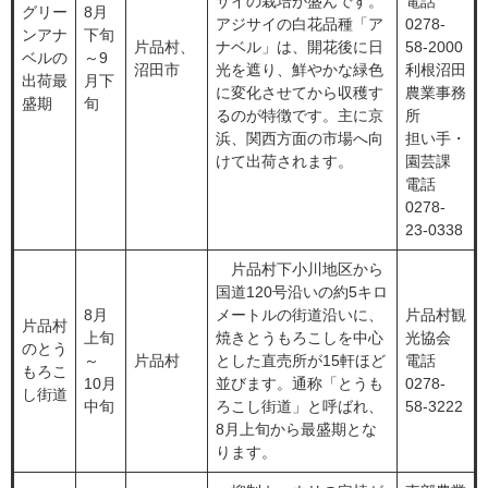
サイの栽培が盛んです。
電話
グリー
8月
アジサイの白花品種「ア
0278-
ンアナ
下旬
片品村、
ナベル」は、開花後に日
58-2000
ベルの
～9
沼田市
光を遮り、鮮やかな緑色
利根沼田
出荷最
月下
に変化させてから収穫す
農業事務
盛期
旬
るのが特徴です。主に京
所
浜、関西方面の市場へ向
担い手・
けて出荷されます。
園芸課
電話
0278-
23-0338
片品村下小川地区から
国道120号沿いの約5キロ
8月
メートルの街道沿いに、
片品村観
片品村
上旬
焼きとうもろこしを中心
光協会
のとう
～
片品村
とした直売所が15軒ほど
電話
もろこ
10月
並びます。通称「とうも
0278-
し街道
中旬
ろこし街道」と呼ばれ、
58-3222
8月上旬から最盛期とな
ります。