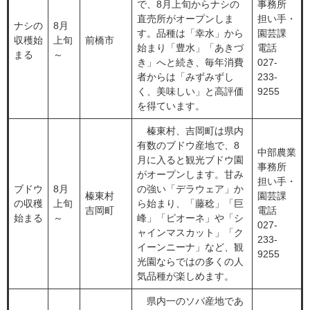
で、8月上旬からナシの
事務所
直売所がオープンしま
担い手・
ナシの
8月
す。品種は「幸水」から
園芸課
収穫始
上旬
前橋市
始まり「豊水」「あきづ
電話
まる
～
き」へと続き、毎年消費
027-
者からは「みずみずし
233-
く、美味しい」と高評価
9255
を得ています。
榛東村、吉岡町は県内
有数のブドウ産地で、8
中部農業
月に入ると観光ブドウ園
事務所
がオープンします。甘み
担い手・
ブドウ
8月
の強い「デラウェア」か
榛東村
園芸課
の収穫
上旬
ら始まり、「藤稔」「巨
吉岡町
電話
始まる
～
峰」「ピオーネ」や「シ
027-
ャインマスカット」「ク
233-
イーンニーナ」など、観
9255
光園ならではの多くの人
気品種が楽しめます。
県内一のソバ産地であ