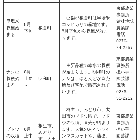
東部農業
事務所
邑楽郡板倉町は早場米
早場米
館林地域
8月
コシヒカリの産地です。
収穫始
板倉町
農業課
下旬
8月下旬から収穫が始ま
まる
電話
ります。
0276-
74-2257
東部農業
主要品種の幸水の収穫
事務所
ナシの
8月
が始まります。明和町の
担い手・
収穫始
上旬
明和町
ナシは、ほとんどが直売
園芸課
まる
～
所及び宅配で販売されて
電話
います。
0276-
31-2212
桐生市、みどり市、太
田市のブドウ園で、ブド
東部農業
ウの収穫、直売が始まり
事務所
桐生市、
ブドウ
8月
ます。人気のあるシャイ
担い手・
みどり
の収穫
上中
ンマスカットや、藤稔、
園芸課
市、太田