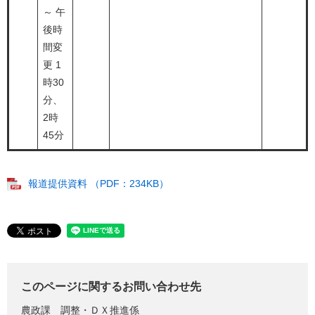
～ 午
後時
間変
更 1
時30
分、
2時
45分
報道提供資料 （PDF：234KB）
このページに関するお問い合わせ先
農政課
調整・ＤＸ推進係