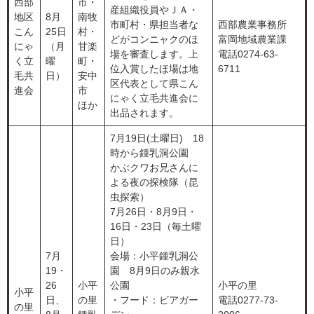
西部
市・
産組織役員やＪＡ・
地区
8月
南牧
市町村・県担当者な
西部農業事務所
こん
25日
村・
どがコンニャクのほ
富岡地域農業課
にゃ
（月
甘楽
場を審査します。上
電話0274-63-
く立
曜
町・
位入賞したほ場は地
6711
毛共
日）
安中
区代表として県こん
進会
市
にゃく立毛共進会に
ほか
出品されます。
7月19日(土曜日) 18
時から鍾乳洞公園
かぶクワお兄さんに
よる夜の探検隊（昆
虫探索）
7月26日・8月9日・
16日・23日（毎土曜
日）
7月
会場：小平鍾乳洞公
19・
園 8月9日のみ親水
26
小平
公園
小平の里
小平
日、
の里
・フード：ビアガー
電話0277-73-
の里