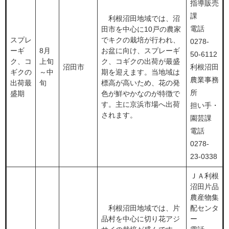
指導販売
課
利根沼田地域では、沼
電話
田市を中心に10戸の農家
スプレ
でキクの栽培が行われ、
0278-
ーギ
8月
お盆に向け、スプレーギ
50-6112
ク、コ
上旬
ク、コギクの出荷が最盛
沼田市
利根沼田
ギクの
～中
期を迎えます。当地域は
農業事務
出荷最
旬
標高が高いため、花の発
所
盛期
色が鮮やかなのが特徴で
す。主に京浜市場へ出荷
担い手・
されます。
園芸課
電話
0278-
23-0338
ＪＡ利根
沼田片品
農産物集
利根沼田地域では、片
配センタ
品村を中心に切り花アジ
ー