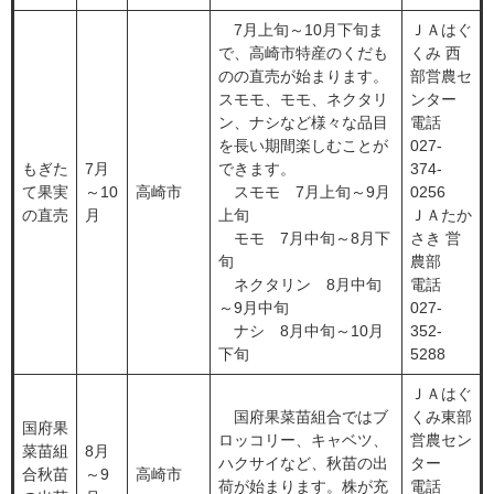
7月上旬～10月下旬ま
ＪＡはぐ
で、高崎市特産のくだも
くみ 西
のの直売が始まります。
部営農セ
スモモ、モモ、ネクタリ
ンター
ン、ナシなど様々な品目
電話
を長い期間楽しむことが
027-
もぎた
7月
できます。
374-
て果実
～10
高崎市
スモモ 7月上旬～9月
0256
の直売
月
上旬
ＪＡたか
モモ 7月中旬～8月下
さき 営
旬
農部
ネクタリン 8月中旬
電話
～9月中旬
027-
ナシ 8月中旬～10月
352-
下旬
5288
ＪＡはぐ
国府果菜苗組合ではブ
くみ東部
国府果
ロッコリー、キャベツ、
営農セン
菜苗組
8月
ハクサイなど、秋苗の出
ター
合秋苗
～9
高崎市
荷が始まります。株が充
電話