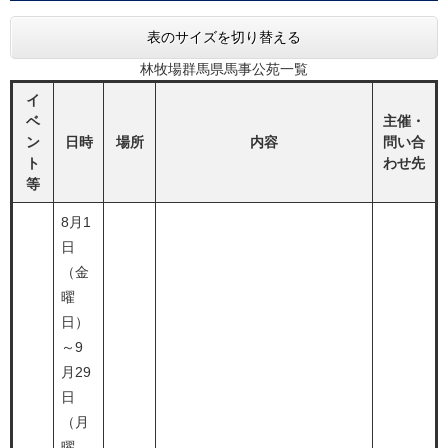
表のサイズを切り替える
林牧場群馬県馬事公苑一覧
イ
ベ
主催・
ン
日時
場所
内容
問い合
ト
わせ先
等
8月1
日
（金
曜
日）
～9
月29
日
（月
曜