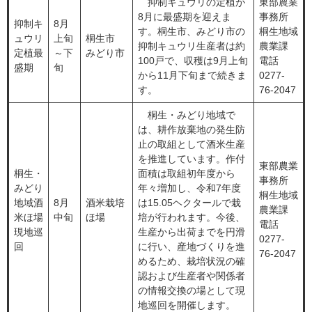
抑制キュウリの定植が
東部農業
8月に最盛期を迎えま
事務所
抑制キ
8月
す。桐生市、みどり市の
桐生地域
ュウリ
上旬
桐生市
抑制キュウリ生産者は約
農業課
定植最
～下
みどり市
100戸で、収穫は9月上旬
電話
盛期
旬
から11月下旬まで続きま
0277-
す。
76-2047
桐生・みどり地域で
は、耕作放棄地の発生防
止の取組として酒米生産
を推進しています。作付
東部農業
桐生・
面積は取組初年度から
事務所
みどり
年々増加し、令和7年度
桐生地域
地域酒
8月
酒米栽培
は15.05ヘクタールで栽
農業課
米ほ場
中旬
ほ場
培が行われます。今後、
電話
現地巡
生産から出荷までを円滑
0277-
回
に行い、産地づくりを進
76-2047
めるため、栽培状況の確
認および生産者や関係者
の情報交換の場として現
地巡回を開催します。