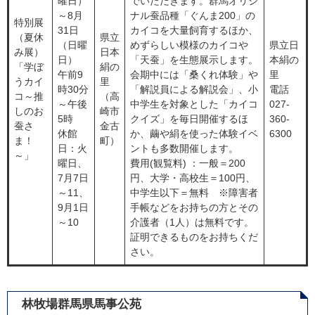
曜日）
でいただきます。群馬オリジ
～8月
ナル蚕品種「ぐんま200」の
特別展
31日
カイコを大量飼育するほか、
（夏休
県立
（日曜
めずらしい模様のカイコや
県立日
み展）
日本
日）
「天蚕」を生態展示します。
本絹の
「学ぼ
絹の
午前9
会期中には「桑くれ体験」や
里
うカイ
里
時30分
「解説員による解説会」、小
電話
コ～推
（高
～午後
中学生を対象とした「カイコ
027-
しのお
崎市
5時
クイズ」を毎日開催するほ
360-
蚕さ
金古
休館
か、繭や絹を使った体験イベ
6300
ま！
町）
日：火
ントも多数開催します。
～」
曜日、
費用(観覧料) ：一般＝200
7月7日
円、大学・高校生＝100円、
～11、
中学生以下＝無料 ※障害者
9月1日
手帳などをお持ちの方とその
～10
介護者（1人）は無料です。
証明できるものをお持ちくだ
さい。
林牧場群馬県馬事公苑​​​