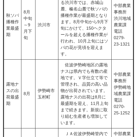
る渋川市では、赤城山
中部農業
麓、榛名山麓で秋ソバの
8月
事務所
秋ソバ
播種作業が最盛期となり
中旬
渋川地域
播種作
ます。8月中旬から9月下
～9
渋川市
農業課
業最盛
旬にかけて、150ヘクタ
月下
電話
期
ールを超える播種作業が
旬
0279-
行われ、10月上旬にはソ
23-1321
バの花が見頃を迎えま
す。
佐波伊勢崎地区の露地
ナスは県内でも有数の産
中部農業
地です。Ｖ字仕立て等で
事務所
露地ナ
管理され、品質の高い品
伊勢崎地
スの出
伊勢崎市
物が出荷されています。
8月
域農業課
荷最盛
玉村町
露地ナスの出荷は8月に
電話
期
最盛期を迎え、11月上旬
0270-
まで続きます。新規に取
25-1252
り組む生産者も増加して
います。
ＪＡ佐波伊勢崎管内で
中部農業