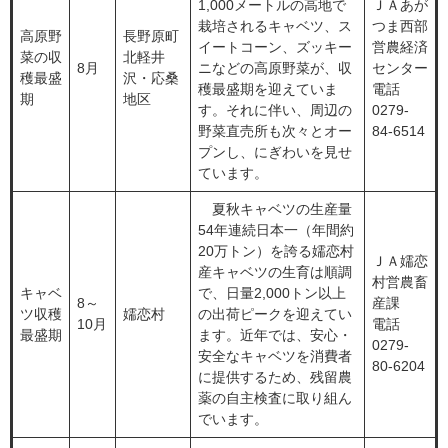
1,000メートルの高地で
ＪＡあが
栽培されるキャベツ、ス
つま西部
高原野
長野原町
イートコーン、ズッキー
営農経済
菜の収
北軽井
8月
ニなどの高原野菜が、収
センター
穫最盛
沢・応桑
穫最盛期を迎えていま
電話
期
地区
す。それに伴い、周辺の
0279-
野菜直売所も次々とオー
84-6514
プンし、にぎわいを見せ
ています。
夏秋キャベツの生産量
54年連続日本一（年間約
20万トン）を誇る嬬恋村
ＪＡ嬬恋
産キャベツの生育は順調
村営農畜
キャベ
で、日量2,000トン以上
8～
産課
ツ収穫
嬬恋村
の出荷ピークを迎えてい
10月
電話
最盛期
ます。近年では、安心・
0279-
安全なキャベツを消費者
80-6204
に提供するため、残留農
薬の自主検査に取り組ん
でいます。