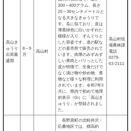
300～400グラム、長さ
25～30センチメートルと
なる大きなきゅうりで
す。瓜に似ており、皮は
薄黄緑色に白いかすれた
模様が入り、ずんぐりと
高山村役
高山き
した容姿です。道の駅な
場農林課
ゅうり
8～9
どの直売所で販売されて
高山村
電話
出荷最
月
います。肉厚のみずみず
0279-
盛期
しい果肉とパリっとした
63-2111
皮が特徴で、生食だけで
なく漬け物や炒め物、煮
物など様々な料理に利用
されています。令和7年3
月に、県内で初めて地理
的表示（Gi）に「高山き
ゅうり」が登録されまし
た。
長野原町の北軽井沢・
応桑地区では、標高約