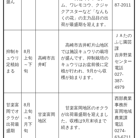
盛ん
ム、ワレモコウ、クジャ
87-2011
クアスターなど「なんも
くの花」の主力品目の出
荷が最盛期を迎えます。
ＪＡたの
ふじ園芸
高崎市吉井町片山地区
課
抑制キ
8月
では施設キュウリの栽培
吉井野菜
ュウリ
上旬
高崎市吉
が盛んです。抑制栽培の
センター
定植始
～下
井町
キュウリはお盆前後に定
電話
まる
旬
植が行われ、9月から収
027-
穫が始まります。
387-
4979
西部農業
甘楽富
8月
事務所
甘楽富岡地区のオクラ
岡でオ
上旬
富岡地域
甘楽富岡
が出荷最盛期を迎えまし
クラが
～8
農業課
地区
た。収穫は9月末頃まで
出荷最
月下
電話
続きます。
盛期
旬
0274-
63-6711