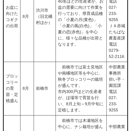
40名ほどの生産者が、お
電話
お盆に
盆の需要に向けて作業を
027-
渋川市
向けた
行っており、県育成品種
233-
8月
（旧北橘
コギク
の「小夏の月(黄色)」
9255
村ほか）
の出荷
「小夏の風(白色)」「小
ＪＡ赤城
夏の恋(赤色)」を中心
たちばな
に、様々な品種が出荷と
農畜産課
なります。
電話
0279-
52-2116
前橋市では富士見地区
中部農業
や南橘地区等を中心に、
事務所
ブロッ
秋冬ブロッコリーの栽培
担い手・
コリー
が盛んです。
園芸課
の育
8月
前橋市
市内300戸ほどの生産者
電話
苗・定
が、ほ場等で育苗を行
027-
植盛ん
い、8月上旬～9月中旬に
233-
定植します。
9255
前橋市では木瀬地区を
中心に、ナシ栽培が盛ん
中部農業