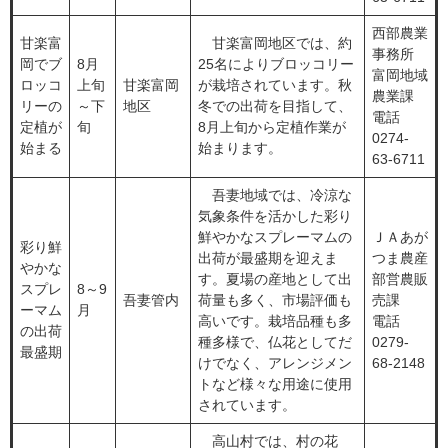
西部農業
甘楽富
甘楽富岡地区では、約
事務所
岡でブ
8月
25名によりブロッコリー
富岡地域
ロッコ
上旬
甘楽富岡
が栽培されています。秋
農業課
リーの
～下
地区
冬での出荷を目指して、
電話
定植が
旬
8月上旬から定植作業が
0274-
始まる
始まります。
63-6711
吾妻地域では、冷涼な
気象条件を活かした彩り
鮮やかなスプレーマムの
ＪＡあが
彩り鮮
出荷が最盛期を迎えま
つま農産
やかな
す。夏場の産地として出
部営農販
スプレ
8～9
吾妻管内
荷量も多く、市場評価も
売課
ーマム
月
高いです。栽培品種も多
電話
の出荷
種多様で、仏花としてだ
0279-
最盛期
けでなく、アレンジメン
68-2148
トなど様々な用途に使用
されています。
高山村では、村の花