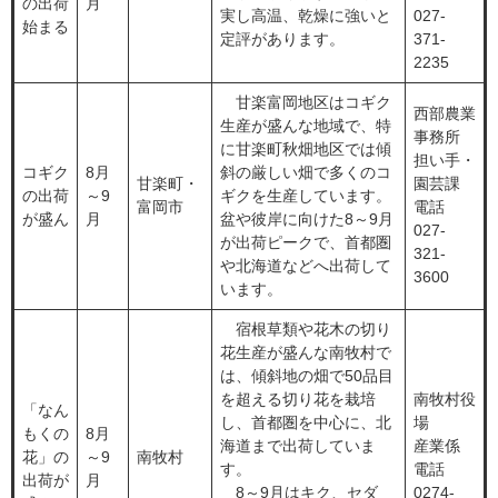
の出荷
月
実し高温、乾燥に強いと
027-
始まる
定評があります。
371-
2235
甘楽富岡地区はコギク
西部農業
生産が盛んな地域で、特
事務所
に甘楽町秋畑地区では傾
担い手・
コギク
8月
斜の厳しい畑で多くのコ
甘楽町・
園芸課
の出荷
～9
ギクを生産しています。
富岡市
電話
が盛ん
月
盆や彼岸に向けた8～9月
027-
が出荷ピークで、首都圏
321-
や北海道などへ出荷して
3600
います。
宿根草類や花木の切り
花生産が盛んな南牧村で
は、傾斜地の畑で50品目
を超える切り花を栽培
南牧村役
「なん
し、首都圏を中心に、北
場
もくの
8月
海道まで出荷していま
産業係
花」の
～9
南牧村
す。
電話
出荷が
月
8～9月はキク、セダ
0274-