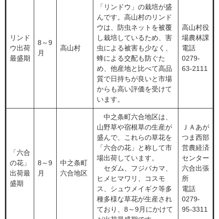
「リンドウ」の栽培が盛
んです。高山村のリンド
ウは、防虫ネットを被覆
高山村役
リンド
し栽培しているため、害
場農林課
8～9
ウ出荷
高山村
虫による被害も少なく、
電話
月
最盛期
蜂による交配も防ぐた
0279-
め、他産地と比べて高品
63-2111
質で日持ちが良いと市場
からも高い評価を受けて
います。
中之条町六合地区は、
山野草や宿根草の生産が
ＪＡあが
盛んで、これらの草花を
つま西部
「六合の花」と称して市
営農経済
「六合
場出荷しています。
センター
の花」
8～9
中之条町
セダム、フジバカマ、
六合出張
出荷最
月
六合地区
ヒメヒマワリ、コスモ
所
盛期
ス、シュウメイギク等多
電話
種多様な草花が生産され
0279-
ており、8～9月にかけて
95-3311