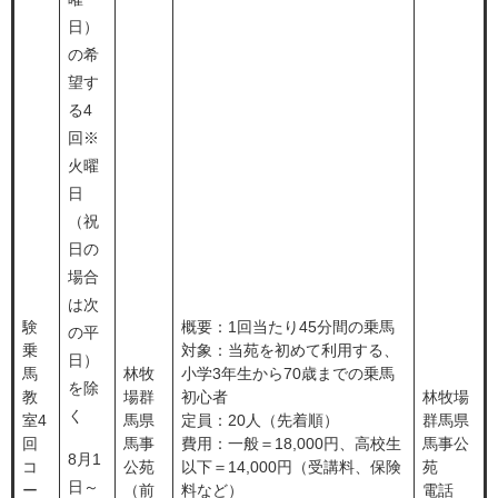
日）
の希
望す
る4
回※
火曜
日
（祝
日の
場合
は次
験
概要：1回当たり45分間の乗馬
の平
乗
対象：当苑を初めて利用する、
日）
馬
林牧
小学3年生から70歳までの乗馬
を除
教
場群
初心者
林牧場
く
室4
馬県
定員：20人（先着順）
群馬県
回
馬事
費用：一般＝18,000円、高校生
馬事公
8月1
コ
公苑
以下＝14,000円（受講料、保険
苑
日～
ー
（前
料など）
電話