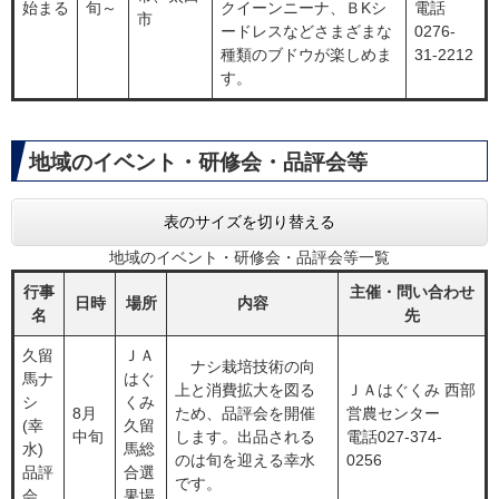
始まる
旬～
クイーンニーナ、ＢKシ
電話
市
ードレスなどさまざまな
0276-
種類のブドウが楽しめま
31-2212
す。
地域のイベント・研修会・品評会等
表のサイズを切り替える
地域のイベント・研修会・品評会等一覧
行事
主催・問い合わせ
日時
場所
内容
名
先
久留
ＪＡ
ナシ栽培技術の向
馬ナ
はぐ
上と消費拡大を図る
ＪＡはぐくみ 西部
シ
くみ
8月
ため、品評会を開催
営農センター
(幸
久留
中旬
します。出品される
電話027-374-
水)
馬総
のは旬を迎える幸水
0256
品評
合選
です。
会
果場