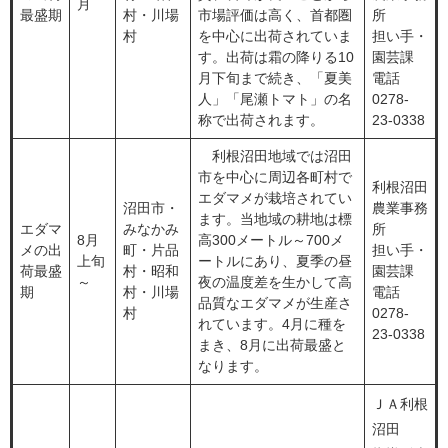
月
最盛期
村・川場
市場評価は高く、首都圏
所
村
を中心に出荷されていま
担い手・
す。出荷は霜の降りる10
園芸課
月下旬まで続き、「夏美
電話
人」「尾瀬トマト」の名
0278-
称で出荷されます。
23-0338
利根沼田地域では沼田
市を中心に周辺各町村で
利根沼田
エダマメが栽培されてい
沼田市・
農業事務
ます。当地域の耕地は標
エダマ
みなかみ
所
8月
高300メートル～700メ
メの出
町・片品
担い手・
上旬
ートルにあり、夏季の昼
荷最盛
村・昭和
園芸課
～
夜の温度差を生かして高
期
村・川場
電話
品質なエダマメが生産さ
村
0278-
れています。4月に種を
23-0338
まき、8月に出荷最盛と
なります。
ＪＡ利根
沼田