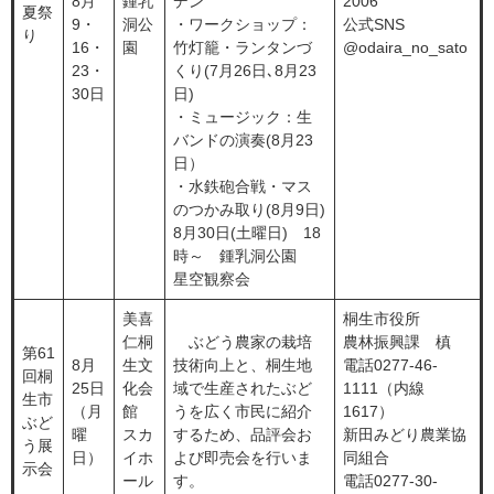
8月
鍾乳
デン
2006
夏祭
9・
洞公
・ワークショップ：
公式SNS
り
16・
園
竹灯籠・ランタンづ
@odaira_no_sato
23・
くり(7月26日､8月23
30日
日)
・ミュージック：生
バンドの演奏(8月23
日）
・水鉄砲合戦・マス
のつかみ取り(8月9日)
8月30日(土曜日) 18
時～ 鍾乳洞公園
星空観察会
美喜
桐生市役所
仁桐
ぶどう農家の栽培
農林振興課 槙
第61
8月
生文
技術向上と、桐生地
電話0277-46-
回桐
25日
化会
域で生産されたぶど
1111（内線
生市
（月
館
うを広く市民に紹介
1617）
ぶど
曜
スカ
するため、品評会お
新田みどり農業協
う展
日）
イホ
よび即売会を行いま
同組合
示会
ール
す。
電話0277-30-