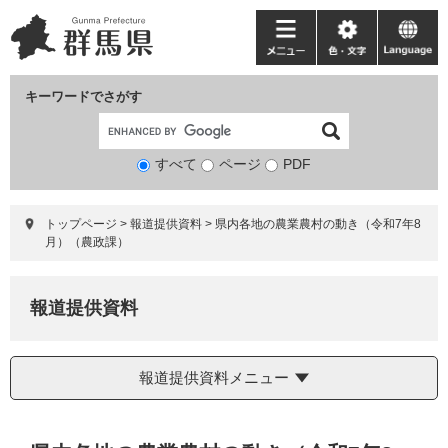
ペ
メ
ー
ニ
メ
色・
language
ジ
ュ
ニ
文
の
ー
ュ
字
キーワードでさがす
先
を
ー
頭
飛
で
ば
すべて
ページ
検
PDF
す。
し
索
て
対
本
トップページ
>
報道提供資料
>
県内各地の農業農村の動き（令和7年8
象
文
月）（農政課）
へ
報道提供資料
報道提供資料メニュー
本