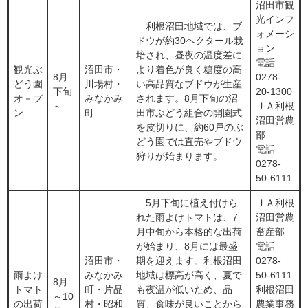
沼田市観
光インフ
利根沼田地域では、ブ
ォメーシ
ドウが約30ヘクタール栽
ョン
培され、昼夜の温度差に
電話
観光ぶ
沼田市・
より着色が良く糖度の高
8月
0278-
どう園
川場村・
い高品質なブドウが生産
下旬
20-1300
オ－プ
みなかみ
されます。8月下旬の沼
～
ＪＡ利根
ン
町
田市ぶどう組合の開園式
沼田営農
を皮切りに、約60戸のぶ
部
どう園では直売やブドウ
電話
狩りが始まります。
0278-
50-6111
5月下旬に植え付けら
ＪＡ利根
れた雨よけトマトは、7
沼田営農
月中旬から本格的な出荷
畜産部
が始まり、8月には最盛
電話
沼田市・
期を迎えます。利根沼田
0278-
雨よけ
みなかみ
地域は標高が高く、夏で
50-6111
8月
トマト
町・片品
も夜温が低いため、品
利根沼田
～10
の出荷
村・昭和
質、食味が良いことから
農業事務