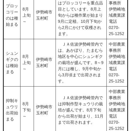
はブロッコリーを重点品
事務所
ブロッ
8月
目としています。8月上
伊勢崎地
コリー
伊勢崎市
上旬
旬からは種作業が始まり
域農業課
のは種
玉村町
～
9月に定植、10月下旬か
電話
始まる
ら2月にかけて収穫され
0270-
ます。
25-1252
ＪＡ佐波伊勢崎管内で
中部農業
は、あかぼり、たまむら
事務所
シュン
8月
地区を中心にシュンギク
伊勢崎地
ギクの
伊勢崎市
上旬
の栽培が盛んです。8～9
域農業課
は種始
玉村町
～
月には種し、9月中旬か
電話
まる
ら3月頃まで出荷されま
0270-
す。
25-1252
中部農業
ＪＡ佐波伊勢崎管内で
事務所
抑制キ
8月
は抑制作型キュウリの栽
伊勢崎地
ュウリ
伊勢崎市
下旬
培が盛んです。8月下旬
域農業課
出荷始
玉村町
～
から出荷が始まり、11月
電話
まる
まで出荷されます。
0270-
25-1252