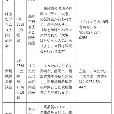
高崎市榛名地区特
はる
産のプラム「太陽」
高崎
なプ
8月
の品評会が行われま
市榛
ＪＡはぐくみ 西部
ラム
22日
す。果実が大きく、
名支
営農センター
（太
（金
甘味と酸味のバラン
所2
電話027-374-
陽）
曜
スのとれた「太陽」
階会
0256
品評
日）
はたいへん人気があ
議室
会
ります。当日は即売
会も行われます。
8月
23日
ＪＡ
ＪＡたのふじでは
新規
（土
たの
高崎市、藤岡市、西
主催：ＪＡたのふ
就農
曜
ふじ
部農業事務所と連携
じ園芸課（営農相
者相
日）
本店
し、新規就農希望者
談）0274-50-
談会
13時
南会
を対象とした就農相
4475
～16
議室
談会を開催します。
時
高品質のコンニャ
富岡
ク生産を目的に、生