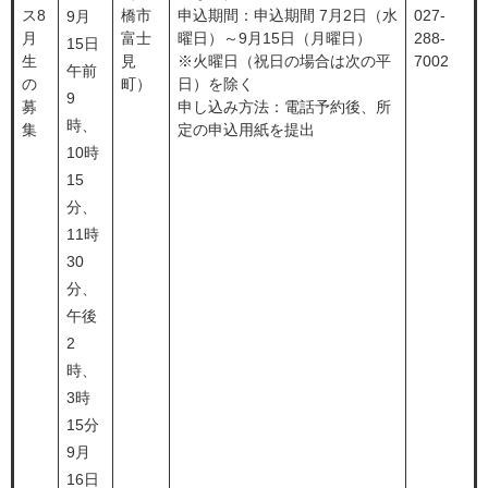
ス8
橋市
申込期間：申込期間 7月2日（水
027-
9月
月
富士
曜日）～9月15日（月曜日）
288-
15日
生
見
※火曜日（祝日の場合は次の平
7002
午前
の
町）
日）を除く
9
募
申し込み方法：電話予約後、所
時、
集
定の申込用紙を提出
10時
15
分、
11時
30
分、
午後
2
時、
3時
15分
9月
16日