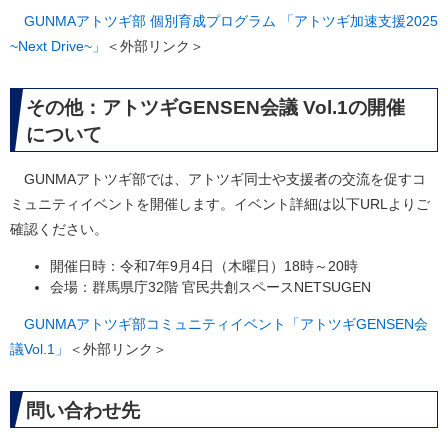
GUNMAアトツギ部 個別育成プログラム 「アトツギ加速支援2025
~Next Drive~​」
＜外部リンク＞
その他：アトツギGENSEN会議 Vol.1の開催
について
GUNMAアトツギ部では、アトツギ同士や支援者の交流を促すコ
ミュニティイベントを開催します。イベント詳細は以下URLよりご
確認ください。
開催日時：令和7年9月4日（木曜日）18時～20時
会場：群馬県庁32階 官民共創スペースNETSUGEN
GUNMAアトツギ部コミュニティイベント「アトツギGENSEN会
議Vol.1」
＜外部リンク＞
問い合わせ先