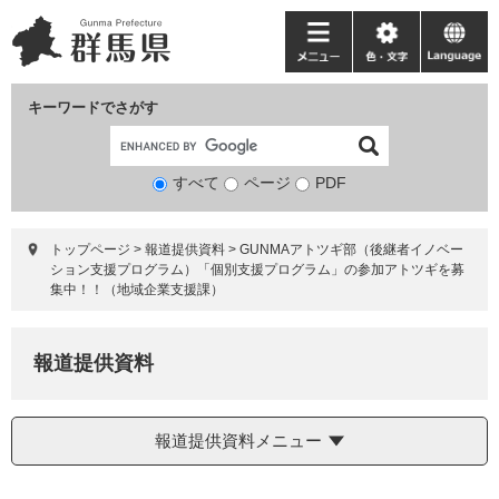
ペ
メ
ー
ニ
メ
色・
language
ジ
ュ
ニ
文
の
ー
ュ
字
キーワードでさがす
先
を
ー
頭
飛
で
ば
すべて
ページ
検
PDF
す。
し
索
て
対
本
トップページ
>
報道提供資料
>
GUNMAアトツギ部（後継者イノベー
象
文
ション支援プログラム）「個別支援プログラム」の参加アトツギを募
へ
集中！！（地域企業支援課）
報道提供資料
報道提供資料メニュー