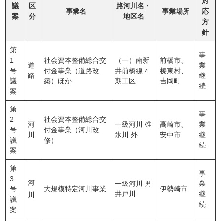
対
議
区
路河川名・
事業名
事業場所
応
案
分
地区名
方
針
第
事
1
社会資本整備総合交
（一）南新
前橋市、
道
業
号
付金事業（道路改
井前橋線 4
榛東村、
路
継
議
築）ほか
期工区
吉岡町
続
案
第
事
2
社会資本整備総合交
河
一級河川 碓
高崎市、
業
号
付金事業（河川改
川
氷川 外
安中市
継
議
修）
続
案
第
事
3
河
一級河川 男
業
号
大規模特定河川事業
伊勢崎市
井戸川
継
川
議
続
案