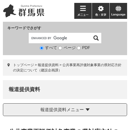
ペ
メ
ー
ニ
メ
色・
language
ジ
ュ
ニ
文
の
ー
ュ
字
キーワードでさがす
先
を
ー
頭
飛
で
ば
すべて
ページ
検
PDF
す。
し
索
て
対
本
トップページ
>
報道提供資料
>
公共事業再評価対象事業の県対応方針
象
文
の決定について（建設企画課）
へ
報道提供資料
報道提供資料メニュー
本