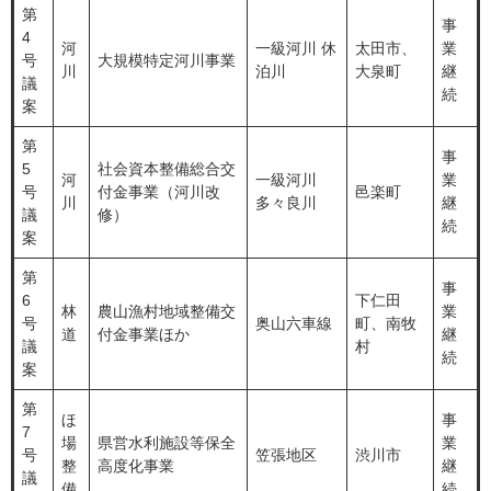
第
事
4
河
一級河川 休
太田市、
業
号
大規模特定河川事業
川
泊川
大泉町
継
議
続
案
第
事
5
社会資本整備総合交
河
一級河川
業
号
付金事業（河川改
邑楽町
川
多々良川
継
議
修）
続
案
第
事
6
下仁田
林
農山漁村地域整備交
業
号
奥山六車線
町、南牧
道
付金事業ほか
継
議
村
続
案
第
ほ
事
7
場
県営水利施設等保全
業
号
笠張地区
渋川市
整
高度化事業
継
議
備
続