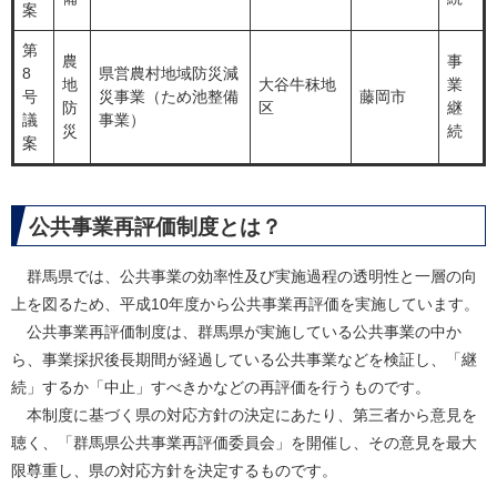
案
第
農
事
8
県営農村地域防災減
地
大谷牛秣地
業
号
災事業（ため池整備
藤岡市
防
区
継
議
事業）
災
続
案
公共事業再評価制度とは？
群馬県では、公共事業の効率性及び実施過程の透明性と一層の向
上を図るため、平成10年度から公共事業再評価を実施しています。
公共事業再評価制度は、群馬県が実施している公共事業の中か
ら、事業採択後長期間が経過している公共事業などを検証し、「継
続」するか「中止」すべきかなどの再評価を行うものです。
本制度に基づく県の対応方針の決定にあたり、第三者から意見を
聴く、「群馬県公共事業再評価委員会」を開催し、その意見を最大
限尊重し、県の対応方針を決定するものです。