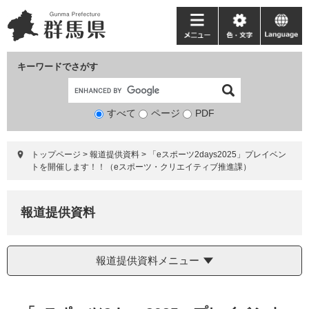
ペ
メ
ー
ニ
メ
色・
language
ジ
ュ
ニ
文
の
ー
ュ
字
キーワードでさがす
先
を
ー
頭
飛
で
ば
すべて
ページ
検
PDF
す。
し
索
て
対
本
トップページ
>
報道提供資料
>
「eスポーツ2days2025」プレイベン
象
文
トを開催します！！（eスポーツ・クリエイティブ推進課）
へ
報道提供資料
報道提供資料メニュー
本