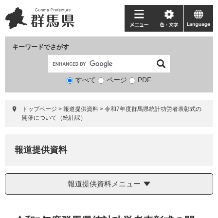
ペ
メ
ー
ニ
メ
色・
language
ジ
ュ
ニ
文
の
ー
ュ
字
キーワードでさがす
先
を
ー
頭
飛
で
ば
すべて
ページ
検
PDF
す。
し
索
て
対
本
トップページ
>
報道提供資料
>
令和7年度群馬県統計功労者表彰式の
象
文
開催について（統計課）
へ
報道提供資料
報道提供資料メニュー
本