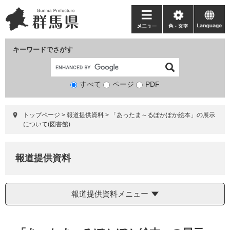
ペ
メ
ー
ニ
メ
色・
language
ジ
ュ
ニ
文
の
ー
ュ
字
キーワードでさがす
先
を
ー
頭
飛
で
ば
すべて
ページ
検
PDF
す。
し
索
て
対
本
トップページ
>
報道提供資料
>
「あったま～るぽかぽか絵本」の展示
象
文
について(図書館)
へ
報道提供資料
報道提供資料メニュー
本