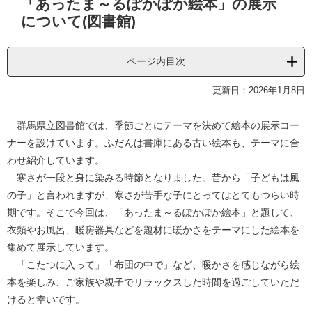
「あったま～るぽかぽか絵本」の展示
文
について(図書館)
ページ内目次
更新日：2026年1月8日
群馬県立図書館では、季節ごとにテーマを決めて絵本の展示コー
ナーを設けています。ふだんは書庫にある古い絵本も、テーマに合
わせ紹介しています。
寒さが一段と身に染みる時節となりました。昔から「子どもは風
の子」と言われますが、寒さが苦手な子にとってはとてもつらい時
期です。そこで今回は、「あったま～るぽかぽか絵本」と題して、
衣類やお風呂、暖房器具などを題材に暖かさをテーマにした絵本を
集めて展示しています。
「こたつに入って」「布団の中で」など、暖かさを感じながら絵
本を楽しみ、ご家族や親子でリラックスした時間を過ごしていただ
けると幸いです。