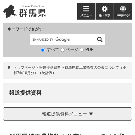
ペ
メ
ー
ニ
メ
色・
language
ジ
ュ
ニ
文
の
ー
ュ
字
キーワードでさがす
先
を
ー
頭
飛
で
ば
すべて
ページ
検
PDF
す。
し
索
て
対
本
トップページ
>
報道提供資料
>
群馬県鉱工業指数の公表について（令
象
文
和7年10月分）（統計課）
へ
報道提供資料
報道提供資料メニュー
本