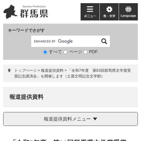
ペ
メ
ー
ニ
メ
色・
language
ジ
ュ
ニ
文
の
ー
ュ
字
キーワードでさがす
先
を
ー
頭
飛
で
ば
すべて
ページ
検
PDF
す。
し
索
て
対
本
トップページ
>
報道提供資料
>
「令和7年度 第63回群馬県文学賞受
象
文
賞記念講演会」を開催します（土屋文明記念文学館）
へ
報道提供資料
報道提供資料メニュー
本