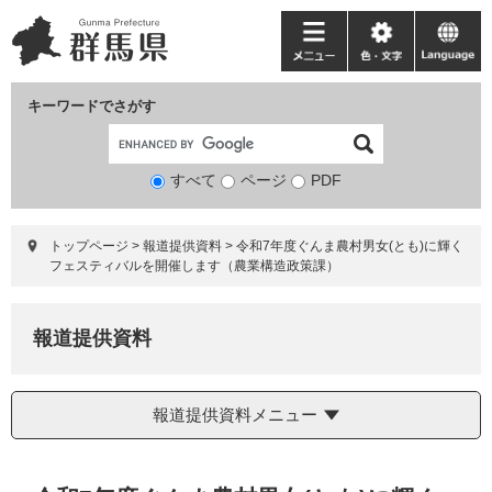
ペ
メ
ー
ニ
メ
色・
language
ジ
ュ
ニ
文
の
ー
ュ
字
キーワードでさがす
先
を
ー
頭
飛
で
ば
すべて
ページ
検
PDF
す。
し
索
て
対
本
トップページ
>
報道提供資料
>
令和7年度ぐんま農村男女(とも)に輝く
象
文
フェスティバルを開催します（農業構造政策課）
へ
報道提供資料
報道提供資料メニュー
本