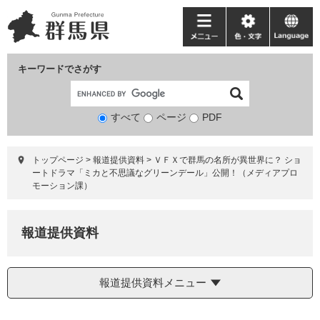
ペ
メ
ー
ニ
メ
色・
language
ジ
ュ
ニ
文
の
ー
ュ
字
キーワードでさがす
先
を
ー
頭
飛
で
ば
すべて
ページ
検
PDF
す。
し
索
て
対
本
トップページ
>
報道提供資料
>
ＶＦＸで群馬の名所が異世界に？ ショ
象
文
ートドラマ「ミカと不思議なグリーンデール」公開！（メディアプロ
へ
モーション課）
報道提供資料
報道提供資料メニュー