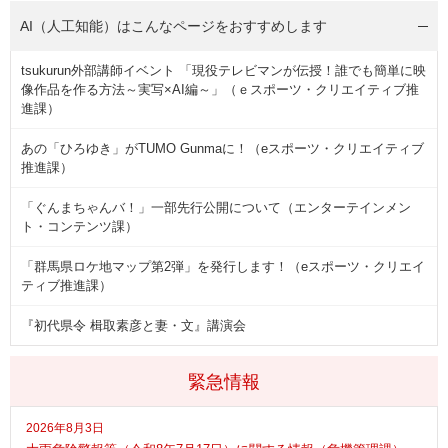
AI（人工知能）は
こんなページをおすすめします
tsukurun外部講師イベント 「現役テレビマンが伝授！誰でも簡単に映
像作品を作る方法～実写×AI編～」（ｅスポーツ・クリエイティブ推
進課）
あの「ひろゆき」がTUMO Gunmaに！（eスポーツ・クリエイティブ
推進課）
「ぐんまちゃんバ！」一部先行公開について（エンターテインメン
ト・コンテンツ課）
「群馬県ロケ地マップ第2弾」を発行します！（eスポーツ・クリエイ
ティブ推進課）
『初代県令 楫取素彦と妻・文』講演会
緊急情報
2026年8月3日