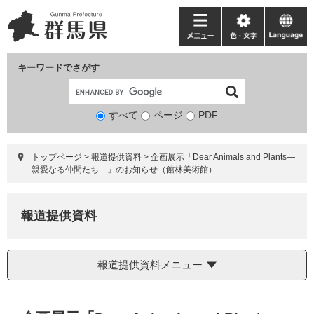
ペ
メ
ー
ニ
メ
色・
language
ジ
ュ
ニ
文
の
ー
ュ
字
キーワードでさがす
先
を
ー
頭
飛
で
ば
すべて
ページ
検
PDF
す。
し
索
て
対
本
トップページ
>
報道提供資料
>
企画展示「Dear Animals and Plants―
象
文
親愛なる仲間たち―」のお知らせ（館林美術館）
へ
報道提供資料
報道提供資料メニュー
本