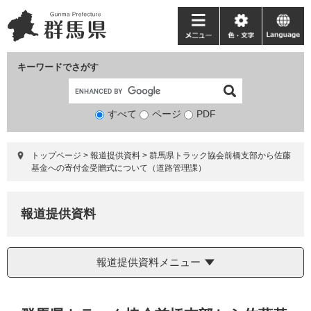
ペ
メ
ー
ニ
メ
色・
language
ジ
ュ
ニ
文
の
ー
ュ
字
キーワードでさがす
先
を
ー
頭
飛
で
ば
すべて
ページ
検
PDF
す。
し
索
て
対
本
トップページ
>
報道提供資料
>
群馬県トラック協会前橋支部から佐藤
象
文
基金への寄付金受贈式について（道路管理課）
へ
報道提供資料
報道提供資料メニュー
本