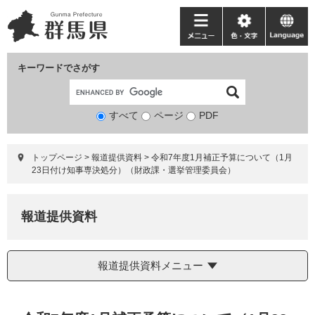
ペ
メ
ー
ニ
メ
色・
language
ジ
ュ
ニ
文
の
ー
ュ
字
キーワードでさがす
先
を
ー
頭
飛
で
ば
すべて
ページ
検
PDF
す。
し
索
て
対
本
トップページ
>
報道提供資料
>
令和7年度1月補正予算について（1月
象
文
23日付け知事専決処分）（財政課・選挙管理委員会）
へ
報道提供資料
報道提供資料メニュー
本