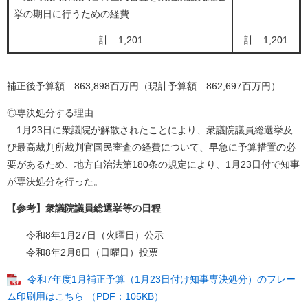
挙の期日に行うための経費
計 1,201
計 1,201
補正後予算額 863,898百万円（現計予算額 862,697百万円）
◎専決処分する理由
1月23日に衆議院が解散されたことにより、衆議院議員総選挙及
び最高裁判所裁判官国民審査の経費について、早急に予算措置の必
要があるため、地方自治法第180条の規定により、1月23日付で知事
が専決処分を行った。
【参考】衆議院議員総選挙等の日程
令和8年1月27日（火曜日）公示
令和8年2月8日（日曜日）投票​
令和7年度1月補正予算（1月23日付け知事専決処分）のフレー
ム印刷用はこちら （PDF：105KB）