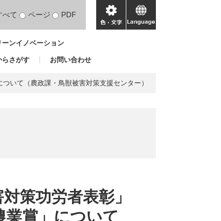
すべて
ページ
PDF
色・
language
文
リーンイノベーション
字
からさがす
お問い合わせ
について（農政課・鳥獣被害対策支援センター）
害対策功労者表彰」
農業賞」について