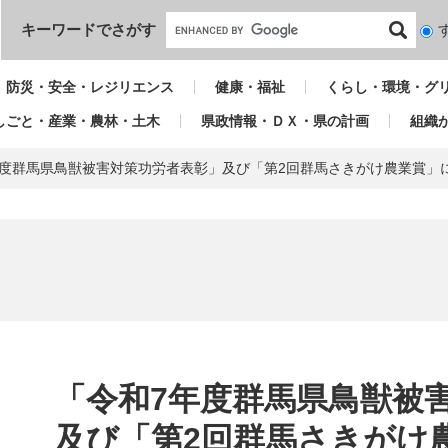
本文へ
キーワードでさがす
検
索
対
防災・安全・レジリエンス
健康・福祉
くらし・環境・グ
象
しごと・産業・農林・土木
県政情報・ＤＸ・県の計画
組織
年度群馬県鳥獣被害対策功労者表彰」及び「第2回群馬さきがけ農業賞」
本
文
「令和7年度群馬県鳥獣被
及び「第2回群馬さきがけ