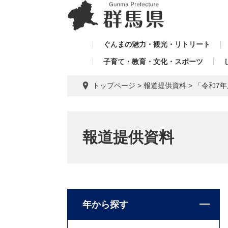
ペ
メ
メ
ー
ニ
ニ
ジ
ュ
ュ
の
ー
ぐんまの魅力・観光・リトリート
ー
先
を
子育て・教育・文化・スポーツ
を
頭
飛
飛
で
ば
トップページ
>
報道提供資料
>
「令和7
す。
し
ば
て
し
本
て
文
報道提供資料
へ
年から探す