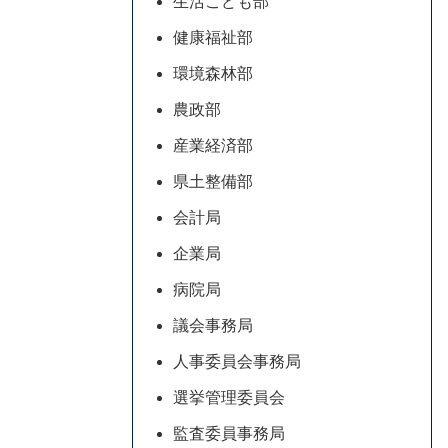
生活こども部
健康福祉部
環境森林部
農政部
産業経済部
県土整備部
会計局
企業局
病院局
議会事務局
人事委員会事務局
選挙管理委員会
監査委員事務局