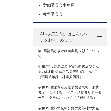
労働委員会事務局
教育委員会
AI（人工知能）は
こんなペー
ジをおすすめします
第2回群馬さきがけ農業賞表彰式につい
て
令和7年度群馬県環境賞顕彰式及びぐん
まの木利用促進功労者表彰式について
（環境政策課・林業振興課）
令和8年度消費者支援功労者表彰（消費
者庁）における 「ベスト消費者サポータ
ー章」授与式について（消費生活課）
令和9年度科学技術分野の文部科学大臣